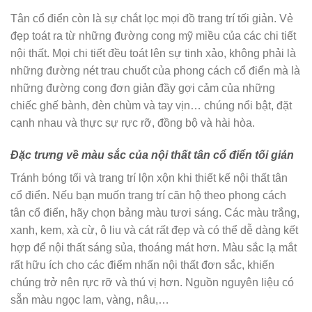
Tân cổ điển còn là sự chắt lọc mọi đồ trang trí tối giản. Vẻ
đẹp toát ra từ những đường cong mỹ miều của các chi tiết
nội thất. Mọi chi tiết đều toát lên sự tinh xảo, không phải là
những đường nét trau chuốt của phong cách cổ điển mà là
những đường cong đơn giản đầy gợi cảm của những
chiếc ghế bành, đèn chùm và tay vịn… chúng nổi bật, đặt
cạnh nhau và thực sự rực rỡ, đồng bộ và hài hòa.
Đặc trưng về màu sắc của nội thất tân cổ điển tối giản
Tránh bóng tối và trang trí lộn xộn khi thiết kế nội thất tân
cổ điển. Nếu bạn muốn trang trí căn hộ theo phong cách
tân cổ điển, hãy chọn bảng màu tươi sáng. Các màu trắng,
xanh, kem, xà cừ, ô liu và cát rất đẹp và có thể dễ dàng kết
hợp để nội thất sáng sủa, thoáng mát hơn. Màu sắc lạ mắt
rất hữu ích cho các điểm nhấn nội thất đơn sắc, khiến
chúng trở nên rực rỡ và thú vị hơn. Nguồn nguyên liệu có
sẵn màu ngọc lam, vàng, nâu,…