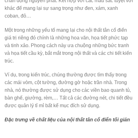
chấn động nguyên phát. Kết hợp với các màu sắc tuyệt vời
khác để mang lại sự sang trọng như đen, xám, xanh
coban, đỏ…
Một trong những yếu tố mang lại cho nội thất tân cổ điển
giá trị riêng đó chính là những hoa văn, họa tiết phức tạp
và tinh xảo. Phong cách này ưa chuộng những bức tranh
và họa tiết cầu kỳ, bắt mắt trong nội thất và các chi tiết kiến ​​
trúc.
Ví dụ, trong kiến ​​trúc, chúng thường được tìm thấy trong
các mái vòm, cột tường, đường gờ hoặc trần nhà. Trong
nhà, nó thường được sử dụng cho các viền bao quanh tủ,
bàn ghế, giường, rèm,… Tất cả các đường nét, chi tiết đều
được quản lý tỉ mỉ bất kể mục đích sử dụng.
Đặc trưng về chất liệu của nội thất tân cổ điển tối giản