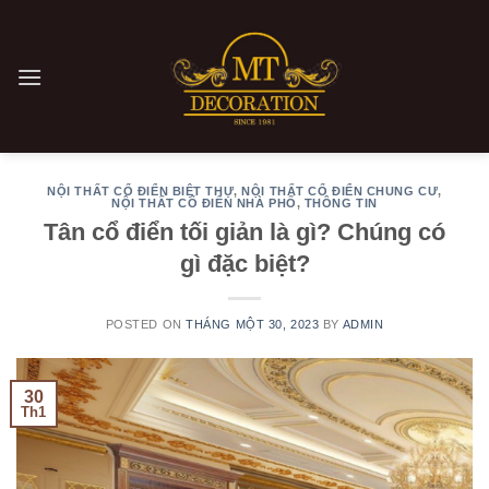
Skip
to
content
NỘI THẤT CỔ ĐIỂN BIỆT THỰ
,
NỘI THẤT CỔ ĐIỂN CHUNG CƯ
,
NỘI THẤT CỔ ĐIỂN NHÀ PHỐ
,
THÔNG TIN
Tân cổ điển tối giản là gì? Chúng có
gì đặc biệt?
POSTED ON
THÁNG MỘT 30, 2023
BY
ADMIN
30
Th1