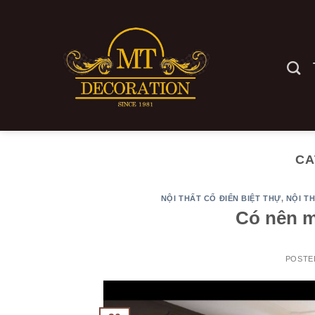
Skip
to
content
CA
NỘI THẤT CỔ ĐIỂN BIỆT THỰ
,
NỘI T
Có nên m
POSTE