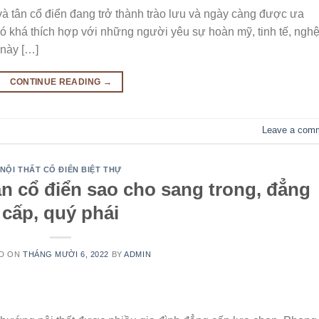
n và tân cổ điển đang trở thành trào lưu và ngày càng được ưa
nó khá thích hợp với những người yêu sự hoàn mỹ, tinh tế, ngh
 này […]
CONTINUE READING
→
Leave a com
NỘI THẤT CỔ ĐIỂN BIỆT THỰ
ân cổ điển sao cho sang trong, đẳng
cấp, quý phái
D ON
THÁNG MƯỜI 6, 2022
BY
ADMIN