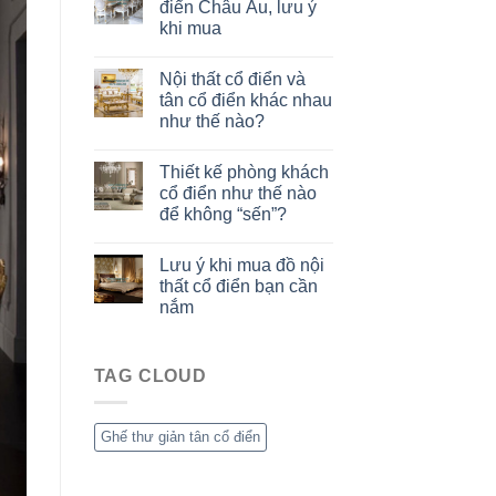
điển Châu Âu, lưu ý
khi mua
Nội thất cổ điển và
tân cổ điển khác nhau
như thế nào?
Thiết kế phòng khách
cổ điển như thế nào
để không “sến”?
Lưu ý khi mua đồ nội
thất cổ điển bạn cần
nắm
TAG CLOUD
Ghế thư giản tân cổ điển