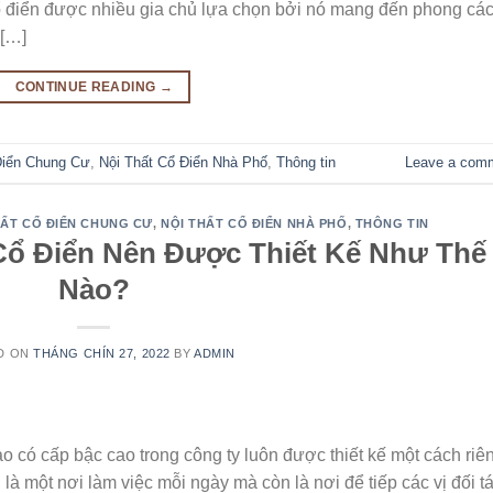
ổ điển được nhiều gia chủ lựa chọn bởi nó mang đến phong cá
 […]
CONTINUE READING
→
Điển Chung Cư
,
Nội Thất Cổ Điển Nhà Phố
,
Thông tin
Leave a com
HẤT CỔ ĐIỂN CHUNG CƯ
,
NỘI THẤT CỔ ĐIỂN NHÀ PHỐ
,
THÔNG TIN
Cổ Điển Nên Được Thiết Kế Như Thế
Nào?
D ON
THÁNG CHÍN 27, 2022
BY
ADMIN
o có cấp bậc cao trong công ty luôn được thiết kế một cách riê
 là một nơi làm việc mỗi ngày mà còn là nơi để tiếp các vị đối t