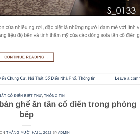
họn của nhiều người, đặc biệt là những người đam mê với lĩnh 
ằng liệu độ bền và tính thẩm mỹ của các dòng sofa tân cổ điển g
CONTINUE READING
→
Điển Chung Cư
,
Nội Thất Cổ Điển Nhà Phố
,
Thông tin
Leave a com
HẤT CỔ ĐIỂN BIỆT THỰ
,
THÔNG TIN
 bàn ghế ăn tân cổ điển trong phòng
bếp
 ON
THÁNG MƯỜI HAI 1, 2022
BY
ADMIN