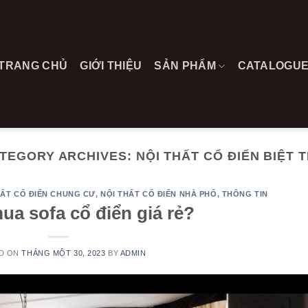
TRANG CHỦ
GIỚI THIỆU
SẢN PHẨM
CATALOGU
TEGORY ARCHIVES:
NỘI THẤT CỔ ĐIỂN BIỆT 
HẤT CỔ ĐIỂN CHUNG CƯ
,
NỘI THẤT CỔ ĐIỂN NHÀ PHỐ
,
THÔNG TIN
ua sofa cổ điển giá rẻ?
D ON
THÁNG MỘT 30, 2023
BY
ADMIN