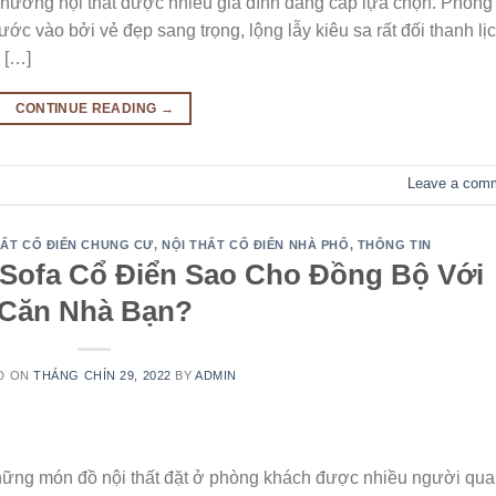
u hướng nội thất được nhiều gia đình đẳng cấp lựa chọn. Phong
c vào bởi vẻ đẹp sang trọng, lộng lẫy kiêu sa rất đối thanh lịc
 […]
CONTINUE READING
→
Leave a com
HẤT CỔ ĐIỂN CHUNG CƯ
,
NỘI THẤT CỔ ĐIỂN NHÀ PHỐ
,
THÔNG TIN
 Sofa Cổ Điển Sao Cho Đồng Bộ Với
Căn Nhà Bạn?
D ON
THÁNG CHÍN 29, 2022
BY
ADMIN
những món đồ nội thất đặt ở phòng khách được nhiều người qu