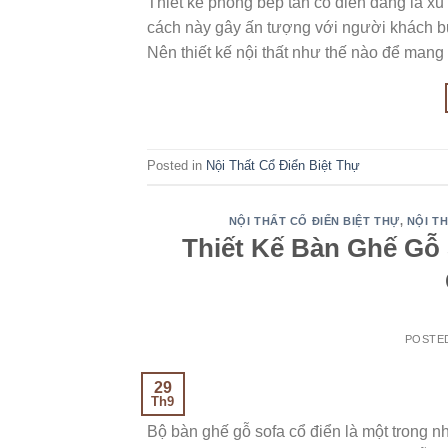
Thiết kế phòng bếp tân cổ điển đang là x
cách này gây ấn tượng với người khách bướ
Nên thiết kế nội thất như thế nào để mang
Posted in
Nội Thất Cổ Điển Biệt Thự
NỘI THẤT CỔ ĐIỂN BIỆT THỰ
,
NỘI T
Thiết Kế Bàn Ghế Gỗ
POSTE
29
Th9
Bộ bàn ghế gỗ sofa cổ điển là một trong 