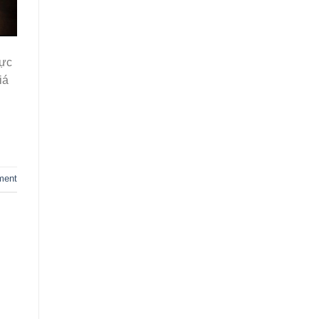
vực
iá
ment