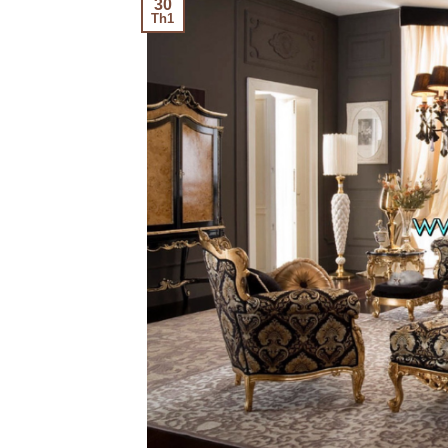
30
Th1