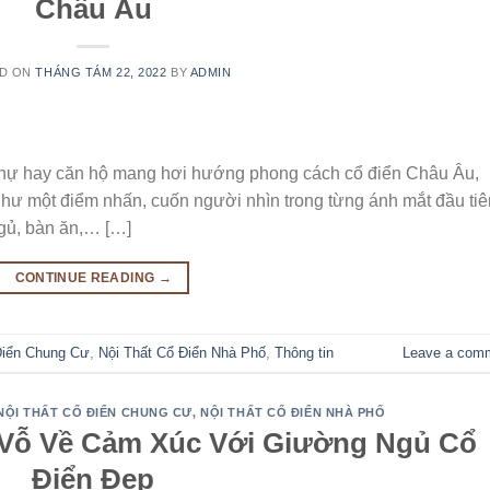
Châu Âu
D ON
THÁNG TÁM 22, 2022
BY
ADMIN
 thự hay căn hộ mang hơi hướng phong cách cổ điển Châu Âu,
như một điểm nhấn, cuốn người nhìn trong từng ánh mắt đầu tiê
ngủ, bàn ăn,… […]
CONTINUE READING
→
Điển Chung Cư
,
Nội Thất Cổ Điển Nhà Phố
,
Thông tin
Leave a com
NỘI THẤT CỔ ĐIỂN CHUNG CƯ
,
NỘI THẤT CỔ ĐIỂN NHÀ PHỐ
 Vỗ Về Cảm Xúc Với Giường Ngủ Cổ
Điển Đẹp