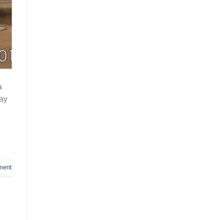
a
hay
ment