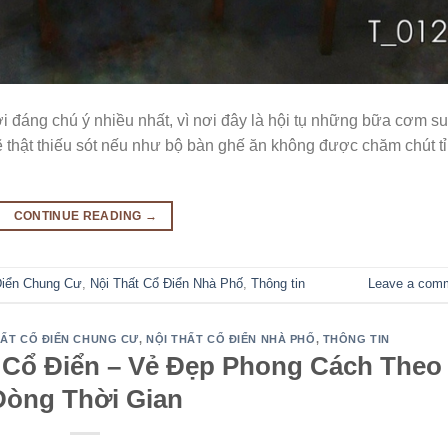
ơi đáng chú ý nhiều nhất, vì nơi đây là hội tụ những bữa cơm s
 thật thiếu sót nếu như bộ bàn ghế ăn không được chăm chút tỉ
CONTINUE READING
→
Điển Chung Cư
,
Nội Thất Cổ Điển Nhà Phố
,
Thông tin
Leave a com
HẤT CỔ ĐIỂN CHUNG CƯ
,
NỘI THẤT CỔ ĐIỂN NHÀ PHỐ
,
THÔNG TIN
n Cổ Điển – Vẻ Đẹp Phong Cách Theo
Dòng Thời Gian