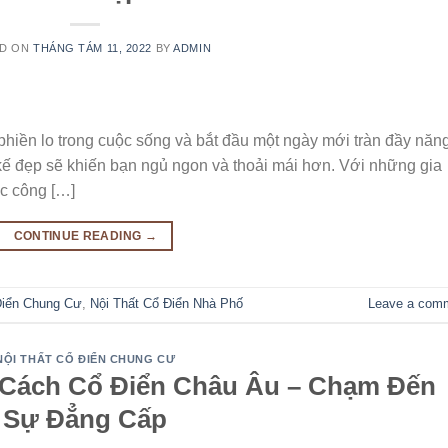
ED ON
THÁNG TÁM 11, 2022
BY
ADMIN
phiền lo trong cuộc sống và bắt đầu một ngày mới tràn đầy năn
ế đẹp sẽ khiến bạn ngủ ngon và thoải mái hơn. Với những gia
ác công […]
CONTINUE READING
→
Điển Chung Cư
,
Nội Thất Cổ Điển Nhà Phố
Leave a com
NỘI THẤT CỔ ĐIỂN CHUNG CƯ
 Cách Cổ Điển Châu Âu – Chạm Đến
Sự Đẳng Cấp