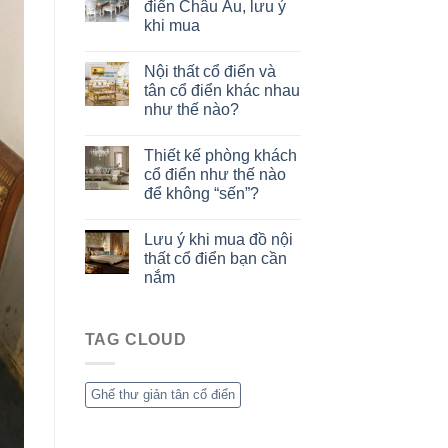
điển Châu Âu, lưu ý
khi mua
Nội thất cổ điển và
tân cổ điển khác nhau
như thế nào?
Thiết kế phòng khách
cổ điển như thế nào
để không “sến”?
Lưu ý khi mua đồ nội
thất cổ điển bạn cần
nắm
TAG CLOUD
Ghế thư giản tân cổ điển