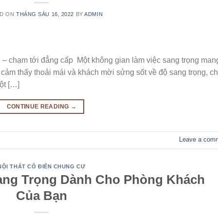
ED ON
THÁNG SÁU 16, 2022
BY
ADMIN
 – chạm tới đẳng cấp Một không gian làm việc sang trọng man
cảm thấy thoải mái và khách mời sửng sốt về độ sang trọng, ch
ột […]
CONTINUE READING
→
Leave a com
NỘI THẤT CỔ ĐIỂN CHUNG CƯ
Sang Trọng Dành Cho Phòng Khách
Của Bạn