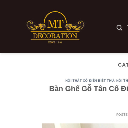
Skip
to
content
CA
NỘI THẤT CỔ ĐIỂN BIỆT THỰ
,
NỘI T
Bàn Ghế Gỗ Tân Cổ Đ
POSTE