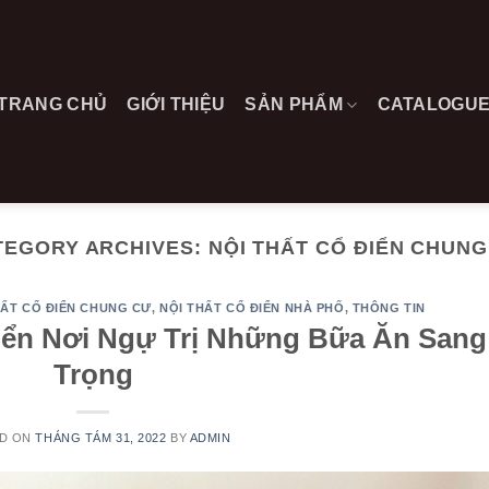
TRANG CHỦ
GIỚI THIỆU
SẢN PHẨM
CATALOGU
TEGORY ARCHIVES:
NỘI THẤT CỔ ĐIỂN CHUNG
HẤT CỔ ĐIỂN CHUNG CƯ
,
NỘI THẤT CỔ ĐIỂN NHÀ PHỐ
,
THÔNG TIN
iển Nơi Ngự Trị Những Bữa Ăn Sang
Trọng
D ON
THÁNG TÁM 31, 2022
BY
ADMIN