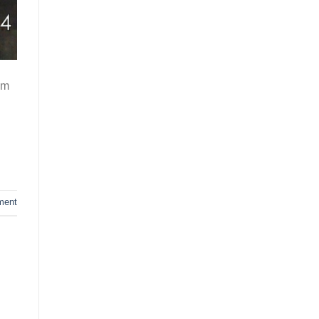
um
ment