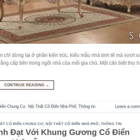
 chỉ dừng lại ở phần kiến trúc, kiểu mẫu nhà tinh tế mà vượt x
đẳng cấp bên trong ngôi nhà của mỗi gia chủ. Một căn biệt thự 
CONTINUE READING
→
Điển Chung Cư
,
Nội Thất Cổ Điển Nhà Phố
,
Thông tin
Leave a com
HẤT CỔ ĐIỂN CHUNG CƯ
,
NỘI THẤT CỔ ĐIỂN NHÀ PHỐ
,
THÔNG TIN
nh Đạt Với Khung Gương Cổ Điển