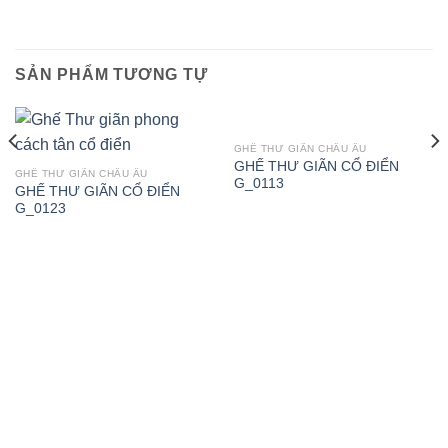
SẢN PHẨM TƯƠNG TỰ
GHẾ THƯ GIÃN CHÂU ÂU
GHẾ THƯ GIÃN CỔ ĐIỂN
GHẾ THƯ GIÃN CHÂU ÂU
G_0113
GHẾ THƯ GIÃN CỔ ĐIỂN
G_0123