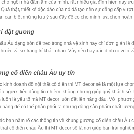
cho ngôi nhà đầm ấm của mình, rất nhiều gia đình hiện nay ưu 
. Quả thật, thiết kế độc đáo của nó đã tạo nên sự đẳng cấp vượt
n cần biết những lưu ý sau đây để có cho mình lựa chọn hoàn
trí đặt gương
 Âu dạng tròn để treo trong nhà vệ sinh hay chỉ đơn giản là đ
 thước và sự trang trí khác nhau. Vậy nên hãy xác định rõ vị trí
ng cổ điển châu Âu uy tín
 kinh doanh đồ nội thất cổ điển thì MT decor sẽ là một lựa ch
đảo người tiêu dùng tín nhiệm, không những giúp quý khách s
luôn là yếu tố mà MT decor luôn đặt lên hàng đầu. Với phương 
ách hàng để có thể phân phối ra những dòng sản phẩm chất lượn
 các bạn nắm rõ các thông tin về khung gương cổ điển châu Âu c
thất cổ điển châu Âu thì MT decor sẽ là nơi giúp bạn trải ngh