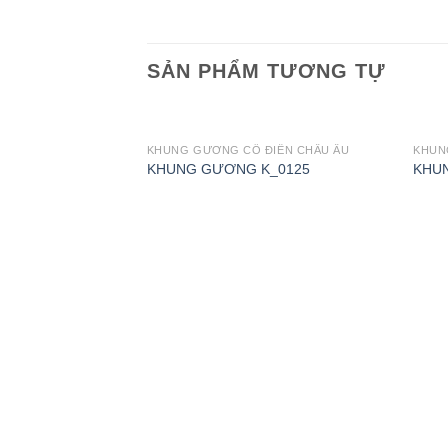
SẢN PHẨM TƯƠNG TỰ
ĐIỂN CHÂU ÂU
KHUNG GƯƠNG CỔ ĐIỂN CHÂU ÂU
KHUN
_0131
KHUNG GƯƠNG K_0125
KHU