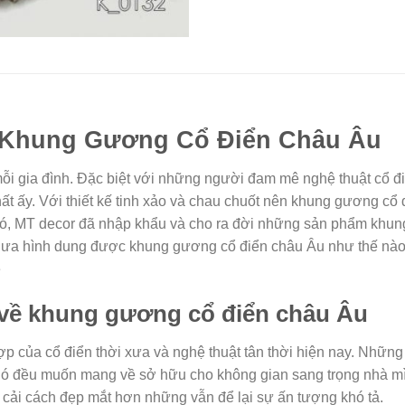
a Khung Gương Cổ Điển Châu Âu
mỗi gia đình. Đặc biệt với những người đam mê nghệ thuật cổ đ
thất ấy. Với thiết kế tinh xảo và chau chuốt nên khung gương c
u đó, MT decor đã nhập khẩu và cho ra đời những sản phẩm khu
a hình dung được khung gương cổ điển châu Âu như thế nào và
é
n về khung gương cổ điển châu Âu
ợp của cổ điển thời xưa và nghệ thuật tân thời hiện nay. Nhữ
ó đều muốn mang về sở hữu cho không gian sang trọng nhà mì
 cải cách đẹp mắt hơn những vẫn để lại sự ấn tượng khó tả.