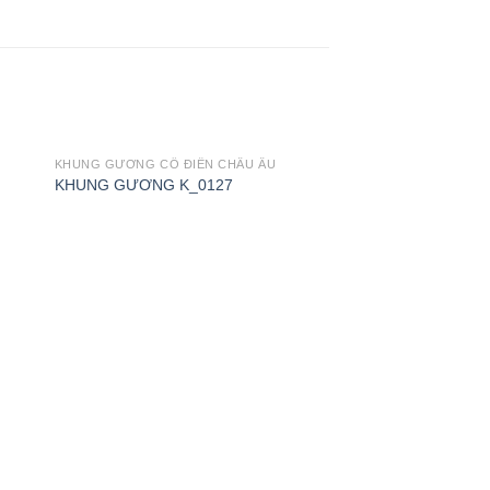
KHUNG GƯƠNG CỔ ĐIỂN CHÂU ÂU
KHUNG GƯƠNG K_0127