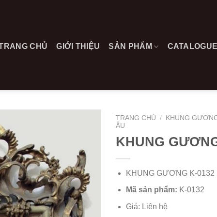
TRANG CHỦ
GIỚI THIỆU
SẢN PHẨM
CATALOGU
TRANG CHỦ
/
KHUNG GƯƠNG
ÂU
KHUNG GƯƠNG 
KHUNG GƯƠNG K-0132
Mã sản phẩm:
K-0132
Giá: Liên hệ