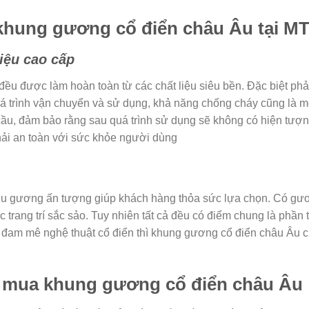
 khung gương cổ điển châu Âu tại M
liệu cao cấp
 đều được làm hoàn toàn từ các chất liệu siêu bền. Đặc biệt p
á trình vận chuyển và sử dụng, khả năng chống cháy cũng là mộ
cầu, đảm bảo rằng sau quá trình sử dụng sẽ không có hiện tượ
phải an toàn với sức khỏe người dùng
iểu gương ấn tượng giúp khách hàng thỏa sức lựa chọn. Có gươn
ng trí sắc sảo. Tuy nhiên tất cả đều có điểm chung là phần th
am mê nghệ thuật cổ điển thì khung gương cổ điển châu Âu chắ
n mua khung gương cổ điển châu Âu