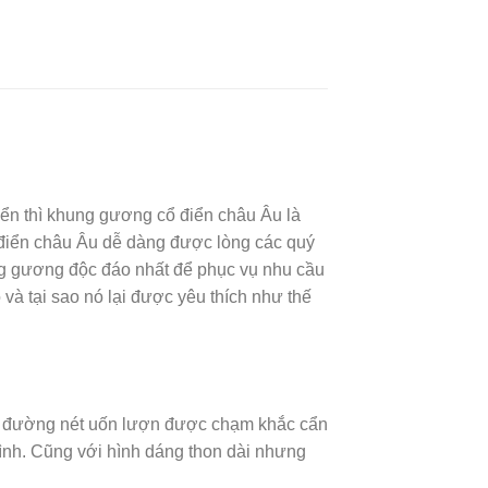
iển thì khung gương cổ điển châu Âu là
ổ điển châu Âu dễ dàng được lòng các quý
ng gương độc đáo nhất để phục vụ nhu cầu
 tại sao nó lại được yêu thích như thế
ng đường nét uốn lượn được chạm khắc cẩn
nh. Cũng với hình dáng thon dài nhưng