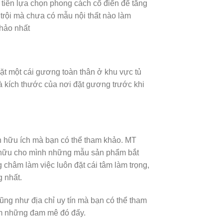
tiên lựa chọn phong cách cổ điển để tăng
 trội mà chưa có mẫu nội thất nào làm
 hảo nhất
ặt một cái gương toàn thân ở khu vực tủ
 và kích thước của nơi đặt gương trước khi
ọn hữu ích mà bạn có thể tham khảo. MT
ở hữu cho mình những mẫu sản phẩm bắt
châm làm việc luôn đặt cái tâm làm trọng,
g nhất.
ũng như địa chỉ uy tín mà bạn có thể tham
iệm những đam mê đó đấy.