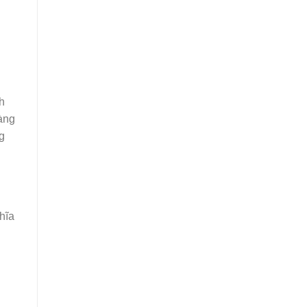
h
àng
g
hĩa