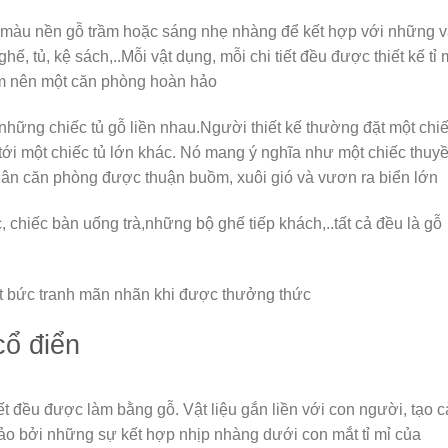
e màu nền gỗ trầm hoặc sáng nhẹ nhàng để kết hợp với những v
ế, tủ, kệ sách,..Mỗi vật dụng, mỗi chi tiết đều được thiết kế tỉ 
làm nên một căn phòng hoàn hảo
những chiếc tủ gỗ liền nhau.Người thiết kế thường đặt một chi
i tới một chiếc tủ lớn khác. Nó mang ý nghĩa như một chiếc thuy
hân căn phòng được thuận buồm, xuôi gió và vươn ra biển lớn
 chiếc bàn uống trà,những bộ ghế tiếp khách,..tất cả đều là gỗ
ột bức tranh mãn nhãn khi được thưởng thức
cổ điển
t đều được làm bằng gỗ. Vật liệu gắn liền với con người, tạo 
hảo bởi những sự kết hợp nhịp nhàng dưới con mắt tỉ mỉ của