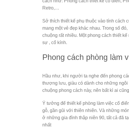
cách như: Phong cách thiết kế cổ điển, Pho
Retro,…
Sở thích thiết kế phụ thuộc vào tính các
mang một vẻ đẹp khác nhau. Trong số đó,
chuộng rất nhiều. Một phong cách thiết kế 
sự , cổ kính.
Phong cách phòng làm vi
Hầu như, khi người ta nghe đến phong cách
thượng lưu, giàu có dành cho những ngôi 
chuộng phong cách này, nên bất kì ai cũng
Ý tưởng để thiết kế phòng làm việc cổ đi
gỗ, gần gũi với thiên nhiên. Và những mó
ở những gia đình thập niên 90, tất cả đã 
nhất