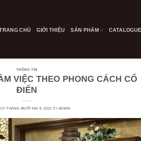
TRANG CHỦ
GIỚI THIỆU
SẢN PHẨM
CATALOGU
THÔNG TIN
LÀM VIỆC THEO PHONG CÁCH CỔ
ĐIỂN
 ON
THÁNG MƯỜI HAI 9, 2021
BY
ADMIN