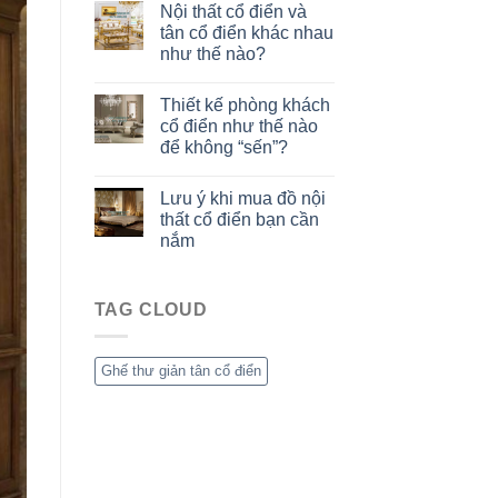
Nội thất cổ điển và
tân cổ điển khác nhau
như thế nào?
Thiết kế phòng khách
cổ điển như thế nào
để không “sến”?
Lưu ý khi mua đồ nội
thất cổ điển bạn cần
nắm
TAG CLOUD
Ghế thư giản tân cổ điển