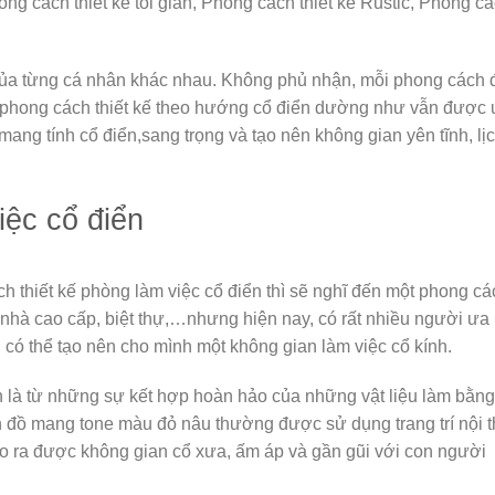
ng cách thiết kế tối giản, Phong cách thiết kế Rustic, Phong c
h của từng cá nhân khác nhau. Không phủ nhận, mỗi phong cách 
 phong cách thiết kế theo hướng cổ điển dường như vẫn được
mang tính cổ điển,sang trọng và tạo nên không gian yên tĩnh, lị
ệc cổ điển
 thiết kế phòng làm việc cổ điển thì sẽ nghĩ đến một phong cá
nhà cao cấp, biệt thự,…nhưng hiện nay, có rất nhiều người ưa
 có thể tạo nên cho mình một không gian làm việc cổ kính.
ển là từ những sự kết hợp hoàn hảo của những vật liệu làm bằng
n đồ mang tone màu đỏ nâu thường được sử dụng trang trí nội t
tạo ra được không gian cổ xưa, ấm áp và gần gũi với con người