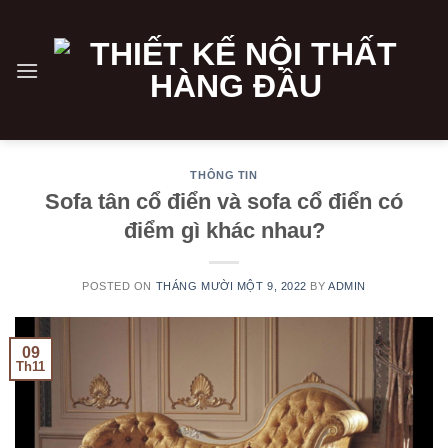
Skip
to
content
THÔNG TIN
Sofa tân cổ điển và sofa cổ điển có
điểm gì khác nhau?
POSTED ON
THÁNG MƯỜI MỘT 9, 2022
BY
ADMIN
09
Th11