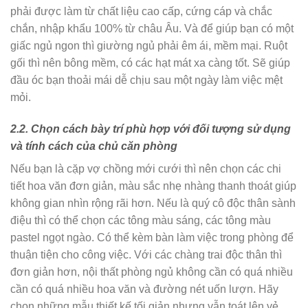
phải được làm từ chất liệu cao cấp, cứng cáp và chắc
chắn, nhập khẩu 100% từ châu Âu. Và để giúp bạn có một
giấc ngủ ngon thì giường ngủ phải êm ái, mềm mại. Ruột
gối thì nên bông mềm, có các hạt mát xa càng tốt. Sẽ giúp
đầu óc bạn thoải mái dễ chịu sau một ngày làm việc mệt
mỏi.
2.2. Chọn cách bày trí phù hợp với đối tượng sử dụng
và tính cách của chủ căn phòng
Nếu bạn là cặp vợ chồng mới cưới thì nên chọn các chi
tiết hoa văn đơn giản, màu sắc nhẹ nhàng thanh thoát giúp
không gian nhìn rộng rãi hơn. Nếu là quý cô độc thân sành
điệu thì có thể chọn các tông màu sáng, các tông màu
pastel ngọt ngào. Có thể kèm bàn làm việc trong phòng để
thuận tiện cho công việc. Với các chàng trai độc thân thì
đơn giản hơn, nội thất phòng ngủ không cần có quá nhiều
cần có quá nhiều hoa văn và đường nét uốn lượn. Hãy
chọn những mẫu thiết kế tối giản nhưng vẫn toát lên vẻ