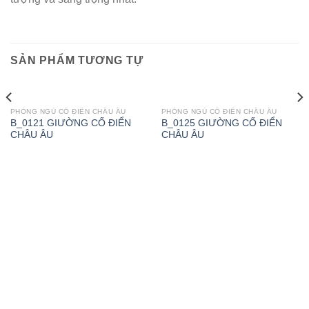
SẢN PHẨM TƯƠNG TỰ
PHÒNG NGỦ CỔ ĐIỂN CHÂU ÂU
PHÒNG NGỦ CỔ ĐIỂN CHÂU ÂU
B_0121 GIƯỜNG CỐ ĐIỂN
B_0125 GIƯỜNG CỐ ĐIỂN
CHÂU ÂU
CHÂU ÂU