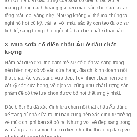
rỡ hơn hẳn. Vì đặc trưng của sofa cổ điển châu Âu là
mang phong cách hoàng gia nên màu sắc chủ đạo là các
tông màu da, vàng nhẹ. Nhưng không vì thế mà chúng ta
nghĩ nó hơi cũ kỹ, trái lại với màu sắc ấy còn tạo được sự
tinh tế, sang trọng cho ngôi nhà bạn hơn bất kì loại nào.
3. Mua sofa cổ điển châu Âu ở đâu chất
lượng
Nắm bắt được xu thế đam mê sự cổ điển và sang trọng
nên hiện nay có vô vàn cửa hàng, địa chỉ kinh doanh nội
thất châu Âu vừa sang vừa đẹp. Tuy nhiên, bạn nên xem
xét kỹ các cửa hàng, về dịch vụ cũng như chất lượng sản
phẩm để có thể lựa chọn được bộ nội thất ưng ý nhất.
Đặc biệt nếu đã xác định lựa chọn nội thất châu Âu dùng
để trang trí nhà cửa rồi thì bạn cũng nên xác định tư tưởng
về mức chi phí bạn sẽ bỏ ra. Nhưng với vẻ đẹp sang trọng
và đẳng cấp của nội thất cổ điển như thế thì cũng đáng với