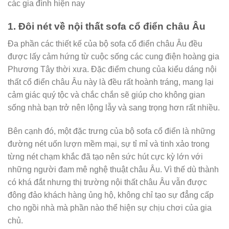
các gia đình hiện nay
1. Đôi nét về nội thất sofa cổ điển châu Âu
Đa phần các thiết kế của bộ sofa cổ điển châu Âu đều
được lấy cảm hứng từ cuộc sống các cung điện hoàng gia
Phương Tây thời xưa. Đặc điểm chung của kiểu dáng nội
thất cổ điển châu Âu này là đều rất hoành tráng, mang lại
cảm giác quý tộc và chắc chắn sẽ giúp cho không gian
sống nhà bạn trở nên lộng lẫy và sang trọng hơn rất nhiều.
Bên cạnh đó, một đặc trưng của bộ sofa cổ điển là những
đường nét uốn lượn mềm mại, sự tỉ mỉ và tinh xảo trong
từng nét chạm khắc đã tạo nên sức hút cực kỳ lớn với
những người đam mê nghệ thuật châu Âu. Vì thế dù thành
có khá đắt nhưng thị trường nội thất châu Âu vẫn được
đông đảo khách hàng ủng hộ, không chỉ tạo sự đẳng cấp
cho ngồi nhà mà phần nào thể hiện sự chịu chơi của gia
chủ.