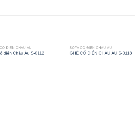
CỔ ĐIỂN CHÂU ÂU
SOFA CỔ ĐIỂN CHÂU ÂU
cổ điển Châu Âu S-0112
GHẾ CỔ ĐIỂN CHÂU ÂU S-0118