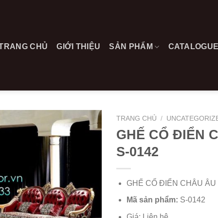
TRANG CHỦ
GIỚI THIỆU
SẢN PHẨM
CATALOGU
TRANG CHỦ
/
UNCATEGORIZ
GHẾ CỔ ĐIỂN 
S-0142
GHẾ CỔ ĐIỂN CHÂU ÂU 
Mã sản phẩm:
S-0142
Giá: Liên hệ