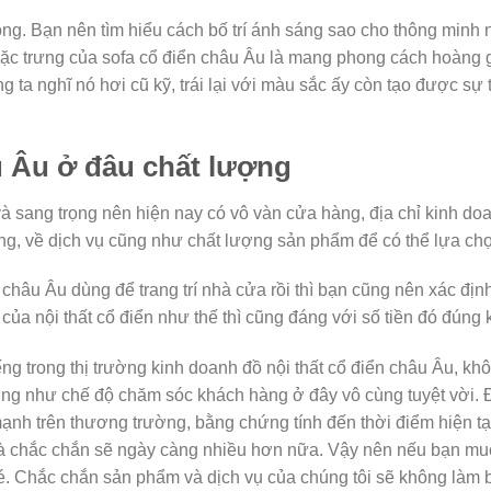
rọng. Bạn nên tìm hiểu cách bố trí ánh sáng sao cho thông minh
 đặc trưng của sofa cổ điển châu Âu là mang phong cách hoàng 
ta nghĩ nó hơi cũ kỹ, trái lại với màu sắc ấy còn tạo được sự 
u Âu ở đâu chất lượng
 sang trọng nên hiện nay có vô vàn cửa hàng, địa chỉ kinh do
ng, về dịch vụ cũng như chất lượng sản phẩm để có thể lựa chọ
 châu Âu dùng để trang trí nhà cửa rồi thì bạn cũng nên xác địn
ủa nội thất cổ điển như thế thì cũng đáng với số tiền đó đúng
iếng trong thị trường kinh doanh đồ nội thất cổ điển châu Âu,
ng như chế độ chăm sóc khách hàng ở đây vô cùng tuyệt vời. 
nh trên thương trường, bằng chứng tính đến thời điểm hiện tạ
 và chắc chắn sẽ ngày càng nhiều hơn nữa. Vậy nên nếu bạn mu
hé. Chắc chắn sản phẩm và dịch vụ của chúng tôi sẽ không làm 