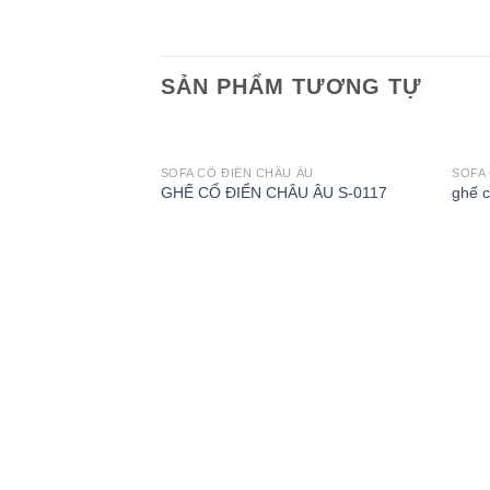
SẢN PHẨM TƯƠNG TỰ
 ÂU
SOFA CỔ ĐIỂN CHÂU ÂU
SOFA 
U ÂU S-0111
GHẾ CỔ ĐIỂN CHÂU ÂU S-0117
ghế 