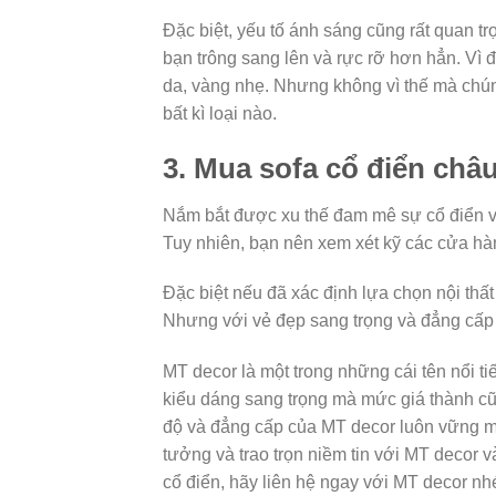
Đặc biệt, yếu tố ánh sáng cũng rất quan t
bạn trông sang lên và rực rỡ hơn hẳn. Vì
da, vàng nhẹ. Nhưng không vì thế mà chúng 
bất kì loại nào.
3. Mua sofa cổ điển châ
Nắm bắt được xu thế đam mê sự cổ điển và
Tuy nhiên, bạn nên xem xét kỹ các cửa hà
Đặc biệt nếu đã xác định lựa chọn nội thất
Nhưng với vẻ đẹp sang trọng và đẳng cấp c
MT decor là một trong những cái tên nổi t
kiểu dáng sang trọng mà mức giá thành cũ
độ và đẳng cấp của MT decor luôn vững mạ
tưởng và trao trọn niềm tin với MT decor
cổ điển, hãy liên hệ ngay với MT decor n