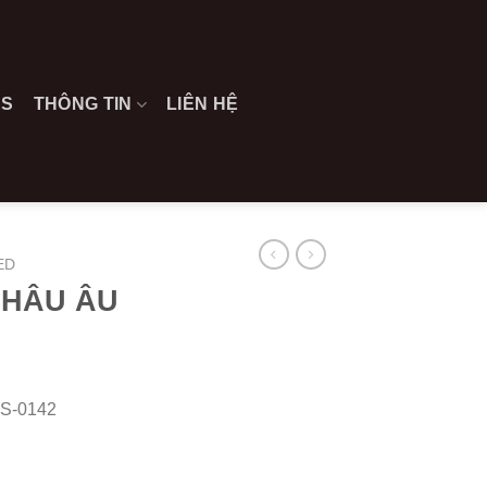
ES
THÔNG TIN
LIÊN HỆ
ED
CHÂU ÂU
S-0142