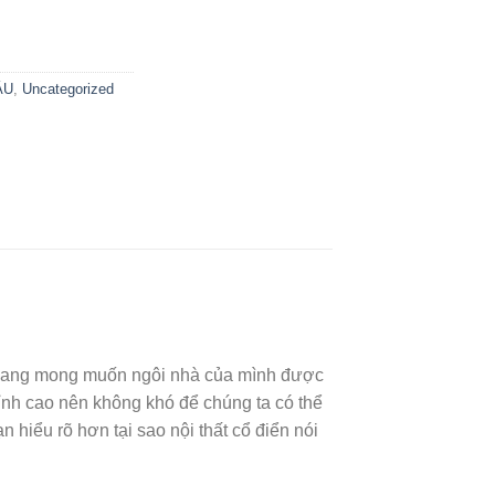
ÂU
,
Uncategorized
an đang mong muốn ngôi nhà của mình được
ỉnh cao nên không khó để chúng ta có thể
 hiểu rõ hơn tại sao nội thất cổ điển nói