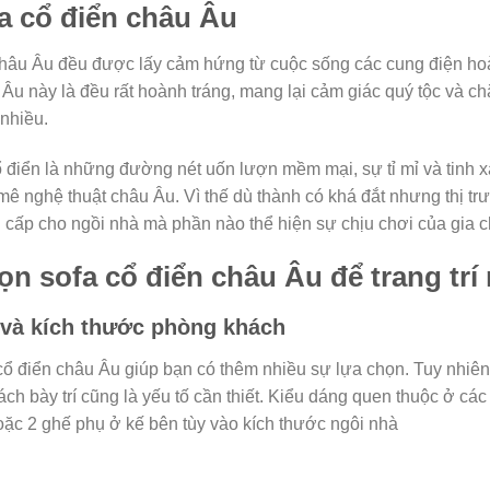
ofa cổ điển châu Âu
n châu Âu đều được lấy cảm hứng từ cuộc sống các cung điện h
 Âu này là đều rất hoành tráng, mang lại cảm giác quý tộc và 
 nhiều.
ổ điển là những đường nét uốn lượn mềm mại, sự tỉ mỉ và tinh x
ê nghệ thuật châu Âu. Vì thế dù thành có khá đắt nhưng thị t
 cấp cho ngồi nhà mà phần nào thể hiện sự chịu chơi của gia c
n sofa cổ điển châu Âu để trang trí 
à và kích thước phòng khách
ổ điển châu Âu giúp bạn có thêm nhiều sự lựa chọn. Tuy nhiên
ách bày trí cũng là yếu tố cần thiết. Kiểu dáng quen thuộc ở các
oặc 2 ghế phụ ở kế bên tùy vào kích thước ngôi nhà