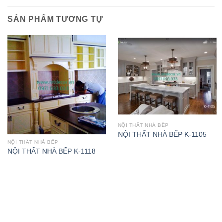
SẢN PHẨM TƯƠNG TỰ
NỘI THẤT NHÀ BẾP
NỘI THẤT NHÀ BẾP K-1105
NỘI THẤT NHÀ BẾP
NỘI THẤT NHÀ BẾP K-1118