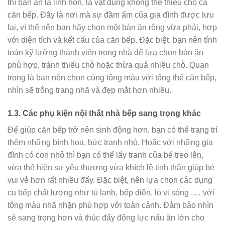
thì bàn ăn là linh hồn, là vật dụng không thể thiếu cho cả
căn bếp. Đây là nơi mà sự đầm ấm của gia đình được lưu
lại, vì thế nên bạn hãy chọn một bàn ăn rộng vừa phải, hợp
với diện tích và kết cấu của căn bếp. Đặc biệt, bạn nên tính
toán kỹ lưỡng thành viên trong nhà để lựa chọn bàn ăn
phù hợp, tránh thiếu chỗ hoặc thừa quá nhiều chỗ. Quan
trọng là bạn nên chọn cùng tông màu với tổng thể căn bếp,
nhìn sẽ trông trang nhã và đẹp mắt hơn nhiều.
1.3. Các phụ kiện nội thất nhà bếp sang trọng khác
Để giúp căn bếp trở nên sinh động hơn, bạn có thể trang trí
thêm những bình hoa, bức tranh nhỏ. Hoặc với những gia
đình có con nhỏ thì bạn có thể lấy tranh của bé treo lên,
vừa thể hiện sự yêu thương vừa khích lệ tinh thần giúp bé
vui vẻ hơn rất nhiều đấy. Đặc biệt, nên lựa chọn các dụng
cụ bếp chất lượng như tủ lạnh, bếp điện, lò vi sóng ,… với
tông màu nhã nhặn phù hợp với toàn cảnh. Đảm bảo nhìn
sẽ sang trọng hơn và thúc đẩy động lực nấu ăn lớn cho