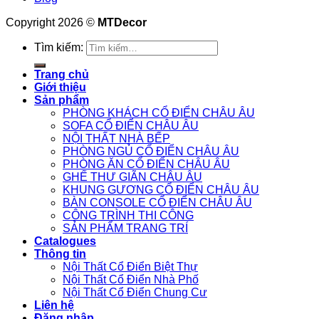
Copyright 2026 ©
MTDecor
Tìm kiếm:
Trang chủ
Giới thiệu
Sản phẩm
PHÒNG KHÁCH CỔ ĐIỂN CHÂU ÂU
SOFA CỔ ĐIỂN CHÂU ÂU
NỘI THẤT NHÀ BẾP
PHÒNG NGỦ CỔ ĐIỂN CHÂU ÂU
PHÒNG ĂN CỔ ĐIỂN CHÂU ÂU
GHẾ THƯ GIÃN CHÂU ÂU
KHUNG GƯƠNG CỔ ĐIỂN CHÂU ÂU
BÀN CONSOLE CỔ ĐIỂN CHÂU ÂU
CÔNG TRÌNH THI CÔNG
SẢN PHẨM TRANG TRÍ
Catalogues
Thông tin
Nội Thất Cổ Điển Biệt Thự
Nội Thất Cổ Điển Nhà Phố
Nội Thất Cổ Điển Chung Cư
Liên hệ
Đăng nhập