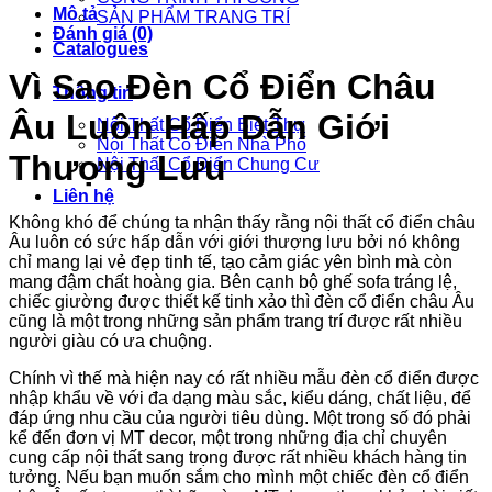
Mô tả
SẢN PHẨM TRANG TRÍ
Đánh giá (0)
Catalogues
Vì Sao Đèn Cổ Điển Châu
Thông tin
Âu Luôn Hấp Dẫn Giới
Nội Thất Cổ Điển Biệt Thự
Nội Thất Cổ Điển Nhà Phố
Thượng Lưu
Nội Thất Cổ Điển Chung Cư
Liên hệ
Không khó để chúng ta nhận thấy rằng nội thất cổ điển châu
Âu luôn có sức hấp dẫn với giới thượng lưu bởi nó không
chỉ mang lại vẻ đẹp tinh tế, tạo cảm giác yên bình mà còn
mang đậm chất hoàng gia. Bên cạnh bộ ghế sofa tráng lệ,
chiếc giường được thiết kế tinh xảo thì đèn cổ điển châu Âu
cũng là một trong những sản phẩm trang trí được rất nhiều
người giàu có ưa chuộng.
Chính vì thế mà hiện nay có rất nhiều mẫu đèn cổ điển được
nhập khẩu về với đa dạng màu sắc, kiểu dáng, chất liệu, để
đáp ứng nhu cầu của người tiêu dùng. Một trong số đó phải
kể đến đơn vị MT decor, một trong những địa chỉ chuyên
cung cấp nội thất sang trọng được rất nhiều khách hàng tin
tưởng. Nếu bạn muốn sắm cho mình một chiếc đèn cổ điển