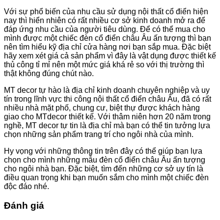
Với sự phổ biến của nhu cầu sử dụng nội thất cổ điển hiện
nay thì hiển nhiên có rất nhiều cơ sở kinh doanh mở ra để
đáp ứng nhu cầu của người tiêu dùng. Để có thể mua cho
mình được một chiếc đèn cổ điển châu Âu ấn tượng thì bạn
nên tìm hiểu kỹ địa chỉ cửa hàng nơi bạn sắp mua. Đặc biệt
hãy xem xét giá cả sản phẩm vì đây là vật dụng được thiết kế
thủ công tỉ mỉ nên một mức giá khá rẻ so với thị trường thì
thật không đúng chút nào.
MT decor tự hào là địa chỉ kinh doanh chuyên nghiệp và uy
tín trong lĩnh vực thi công nội thất cổ điển châu Âu, đã có rất
nhiều nhà mặt phố, chung cư, biệt thự được khách hàng
giao cho MTdecor thiết kế. Với thâm niên hơn 20 năm trong
nghề, MT decor tự tin là địa chỉ mà bạn có thể tin tưởng lựa
chọn những sản phẩm trang trí cho ngôi nhà của mình.
Hy vọng với những thông tin trên đây có thể giúp bạn lựa
chọn cho mình những mẫu đèn cổ điển châu Âu ấn tượng
cho ngôi nhà bạn. Đặc biệt, tìm đến những cơ sở uy tín là
điều quan trọng khi bạn muốn sắm cho mình một chiếc đèn
độc đáo nhé.
Đánh giá