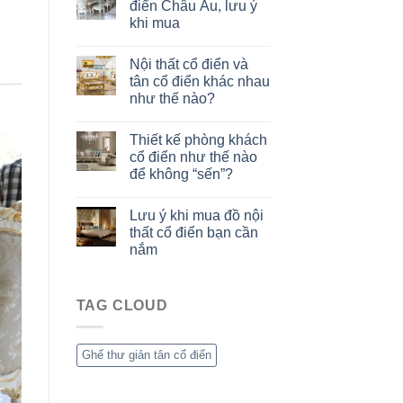
điển Châu Âu, lưu ý
khi mua
Nội thất cổ điển và
tân cổ điển khác nhau
như thế nào?
Thiết kế phòng khách
cổ điển như thế nào
để không “sến”?
Lưu ý khi mua đồ nội
thất cổ điển bạn cần
nắm
TAG CLOUD
Ghế thư giản tân cổ điển