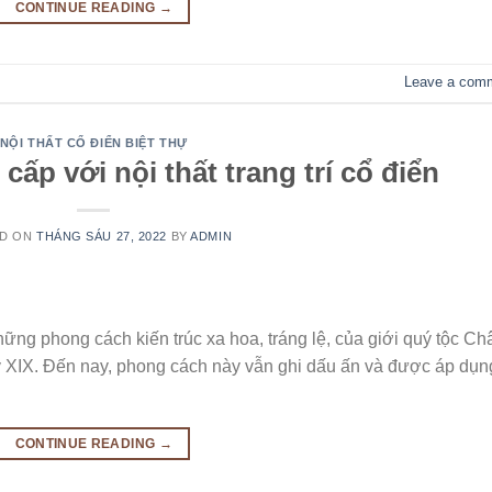
CONTINUE READING
→
Leave a com
NỘI THẤT CỔ ĐIỂN BIỆT THỰ
ấp với nội thất trang trí cổ điển
ED ON
THÁNG SÁU 27, 2022
BY
ADMIN
những phong cách kiến trúc xa hoa, tráng lệ, của giới quý tộc Ch
kỷ XIX. Đến nay, phong cách này vẫn ghi dấu ấn và được áp dụn
CONTINUE READING
→