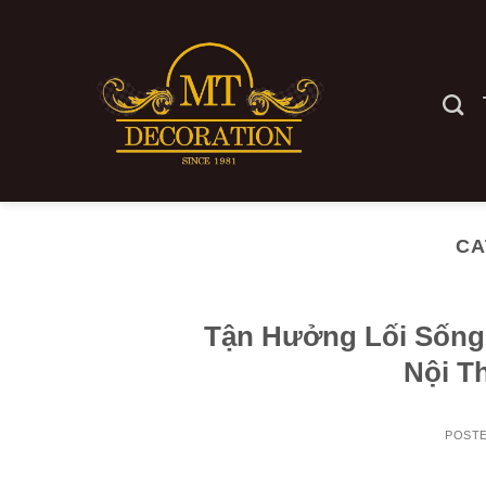
Skip
to
content
CA
Tận Hưởng Lối Sống
Nội T
POST