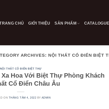
TRANG CHỦ
GIỚI THIỆU
SẢN PHẨM
CATALOGU
TEGORY ARCHIVES:
NỘI THẤT CỔ ĐIỂN BIỆT 
NỘI THẤT CỔ ĐIỂN BIỆT THỰ
 Xa Hoa Với Biệt Thự Phòng Khách
hất Cổ Điển Châu Âu
ED ON
THÁNG TÁM 4, 2022
BY
ADMIN