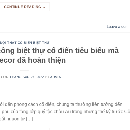
CONTINUE READING
→
Leave a com
NỘI THẤT CỔ ĐIỂN BIỆT THỰ
công biệt thự cổ điển tiêu biểu mà
cor đã hoàn thiện
ED ON
THÁNG SÁU 27, 2022
BY
ADMIN
nói đến phong cách cổ điển, chúng ta thường liên tưởng đến
g phu của tầng lớp quý tộc châu Âu trong những thế kỷ trước C
bắt nguồn từ […]