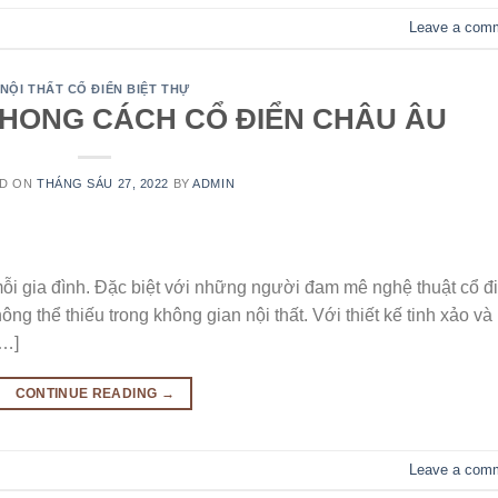
Leave a com
NỘI THẤT CỔ ĐIỂN BIỆT THỰ
HONG CÁCH CỔ ĐIỂN CHÂU ÂU
ED ON
THÁNG SÁU 27, 2022
BY
ADMIN
mỗi gia đình. Đặc biệt với những người đam mê nghệ thuật cổ đ
ng thể thiếu trong không gian nội thất. Với thiết kế tinh xảo và
[…]
CONTINUE READING
→
Leave a com