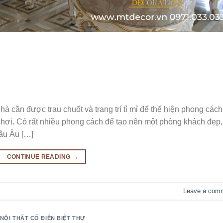
nhà cần được trau chuốt và trang trí tỉ mỉ để thể hiện phong cách
chơi. Có rất nhiều phong cách để tạo nên một phòng khách đẹp,
âu Âu […]
CONTINUE READING
→
Leave a com
NỘI THẤT CỔ ĐIỂN BIỆT THỰ