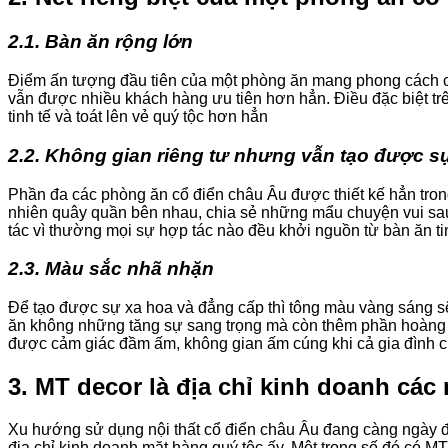
2.1. Bàn ăn rộng lớn
Điểm ấn tượng đầu tiên của một phòng ăn mang phong cách c
vẫn được nhiều khách hàng ưu tiên hơn hẳn. Điều đặc biệt tr
tinh tế và toát lên vẻ quý tộc hơn hẳn
2.2. Không gian riêng tư nhưng vẫn tạo được sự
Phần đa các phòng ăn cổ điển châu Âu được thiết kế hẳn tron
nhiên quây quần bên nhau, chia sẻ những mẩu chuyện vui sau 
tác vì thường mọi sự hợp tác nào đều khởi nguồn từ bàn ăn tin
2.3. Màu sắc nhã nhặn
Để tạo được sự xa hoa và đẳng cấp thì tông màu vàng sáng s
ăn không những tăng sự sang trọng mà còn thêm phần hoàng g
được cảm giác đầm ấm, không gian ấm cúng khi cả gia đình c
3. MT decor là địa chỉ kinh doanh các 
Xu hướng sử dụng nội thất cổ điển châu Âu đang càng ngày đ
địa chỉ kinh doanh mặt hàng quý tộc ấy. Một trong số đó có 