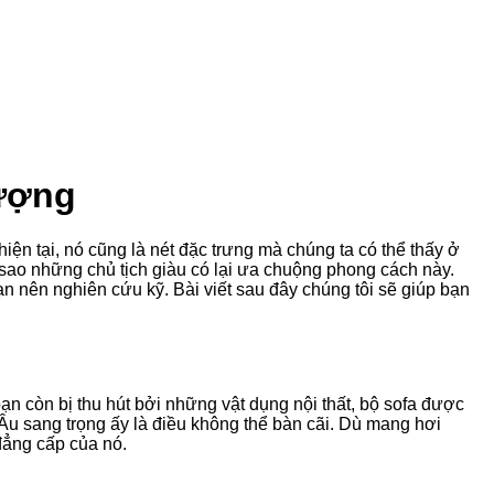
ượng
ện tại, nó cũng là nét đặc trưng mà chúng ta có thể thấy ở
i sao những chủ tịch giàu có lại ưa chuộng phong cách này.
n nên nghiên cứu kỹ. Bài viết sau đây chúng tôi sẽ giúp bạn
ạn còn bị thu hút bởi những vật dụng nội thất, bộ sofa được
Âu sang trọng ấy là điều không thể bàn cãi. Dù mang hơi
đẳng cấp của nó.