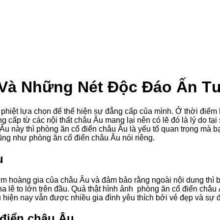
 Và Những Nét Độc Đáo Ấn T
hiệt lựa chọn để thể hiện sự đẳng cấp của mình. Ở thời điểm hi
g cấp từ các nội thất châu Âu mang lại nên có lẽ đó là lý do tạ
Âu này thì phòng ăn cổ điển châu Âu là yếu tố quan trọng mà bạ
 cũng như phòng ăn cổ điển châu Âu nói riêng.
u
him hoàng gia của châu Âu và đảm bảo rằng ngoài nội dung thì b
a lê to lớn trên đầu. Quả thật hình ảnh phòng ăn cổ điển châu 
 hiện nay vẫn được nhiều gia đình yêu thích bởi vẻ đẹp và sự 
 điển châu Âu