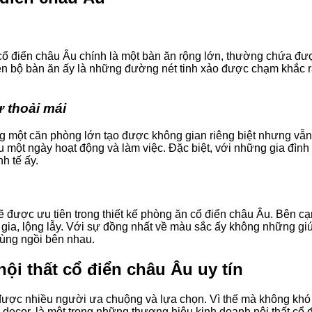
ổ điển châu Âu chính là một bàn ăn rộng lớn, thường chứa đư
ên bộ bàn ăn ấy là những đường nét tinh xảo được chạm khắc rấ
 thoải mái
g một căn phòng lớn tạo được không gian riêng biệt nhưng vẫn 
một ngày hoạt động và làm việc. Đặc biệt, với những gia đình 
h tế ấy.
ẽ được ưu tiên trong thiết kế phòng ăn cổ điển châu Âu. Bên 
ia, lộng lẫy. Với sự đồng nhất về màu sắc ấy không những gi
ùng ngồi bên nhau.
nội thất cổ điển châu Âu uy tín
ược nhiều người ưa chuộng và lựa chọn. Vì thế mà không khó đ
MT decor, là một trong những thương hiệu kinh doanh nội thất 