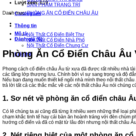
Lượt xem:
619
SẢN PHẨM TRANG TRÍ
Danh mục:
PHÒNG ĂN CỔ ĐIỂN CHÂU ÂU
Catalogues
Thông tin
Mô tả
Nội Thất Cổ Điển Biệt Thự
Đánh giá (0)
Nội Thất Cổ Điển Nhà Phố
Nội Thất Cổ Điển Chung Cư
Phòng Ăn Cổ Điển Châu Âu
Liên hệ
Phong cách cổ điển châu Âu từ xưa đã được rất nhiều nhà tài p
các tầng lớp thượng lưu. Chính bởi vì sự sang trọng và độ đẳn
Nếu bạn đang muốn thiết kế ngôi nhà mình theo nội thất châu 
trả lời tất cả các thắc mắc về các nội thất châu Âu nói chúng
1. Sơ nét về phòng ăn cổ điển châu Â
Có lẽ chúng ta ai cũng đã từng ít nhiều xem những thể loại p
chạm khắc tinh tế hay cái bàn ăn hoành tráng với đèn chùm ph
hướng cổ điển và đã có mặt từ lâu đời nhưng nội thất châu Âu
2. Nét riêng biệt của một phòng ăn cổ