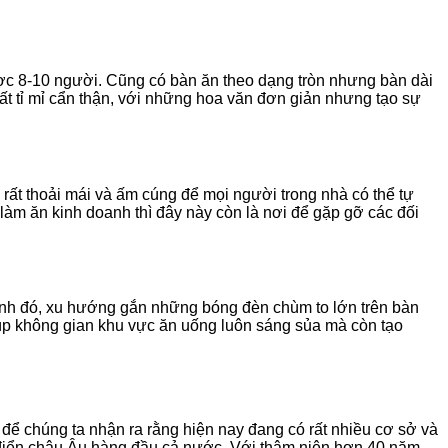
ợc 8-10 người. Cũng có bàn ăn theo dạng tròn nhưng bàn dài
t tỉ mỉ cẩn thận, với những hoa văn đơn giản nhưng tạo sự
rất thoải mái và ấm cúng để mọi người trong nhà có thể tự
làm ăn kinh doanh thì đây này còn là nơi để gặp gỡ các đối
cạnh đó, xu hướng gắn những bóng đèn chùm to lớn trên bàn
úp không gian khu vực ăn uống luôn sáng sủa mà còn tạo
ể chúng ta nhận ra rằng hiện nay đang có rất nhiều cơ sở và
cổ điển châu Âu hàng đầu cả nước. Với thâm niên hơn 40 năm