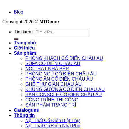
Blog
Copyright 2026 ©
MTDecor
Tìm kiếm:
Trang chủ
Giới thiệu
Sản phẩm
PHÒNG KHÁCH CỔ ĐIỂN CHÂU ÂU
SOFA CỔ ĐIỂN CHÂU ÂU
NỘI THẤT NHÀ BẾP
PHÒNG NGỦ CỔ ĐIỂN CHÂU ÂU
PHÒNG ĂN CỔ ĐIỂN CHÂU ÂU
GHẾ THƯ GIÃN CHÂU ÂU
KHUNG GƯƠNG CỔ ĐIỂN CHÂU ÂU
BÀN CONSOLE CỔ ĐIỂN CHÂU ÂU
CÔNG TRÌNH THI CÔNG
SẢN PHẨM TRANG TRÍ
Catalogues
Thông tin
Nội Thất Cổ Điển Biệt Thự
Nội Thất Cổ Điển Nhà Phố