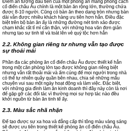
Điểm ấn tượng đầu tiên của một phòng ăn mang phong cách
cổ điển châu Âu chính là một bàn ăn rộng lớn, thường chứa
được 8-10 người. Cũng có bàn ăn theo dạng tròn nhưng bàn
dài vẫn được nhiều khách hàng ưu tiên hơn hẳn. Điều đặc
biệt trên bộ bàn ăn ấy là những đường nét tinh xảo được
chạm khắc rất tỉ mỉ cẩn thận, với những hoa văn đơn giản
nhưng tạo sự tinh tế và toát lên vẻ quý tộc hơn hẳn
2.2. Không gian riêng tư nhưng vẫn tạo được
sự thoải mái
Phần đa các phòng ăn cổ điển châu Âu được thiết kế hẳn
trong một căn phòng lớn tạo được không gian riêng biệt
nhưng vẫn rất thoải mái và ấm cúng để mọi người trong nhà
có thể tự nhiên quây quần bên nhau, chia sẻ những mẩu
chuyện vui sau một ngày hoạt động và làm việc. Đặc biệt,
với những gia đình làm ăn kinh doanh thì đây này còn là nơi
để gặp gỡ các đối tác vì thường mọi sự hợp tác nào đều
khởi nguồn từ bàn ăn tinh tế ấy.
2.3. Màu sắc nhã nhặn
Để tạo được sự xa hoa và đẳng cấp thì tông màu vàng sáng
sẽ được ưu tiên trong thiết kế phòng ăn cổ điển châu Âu.