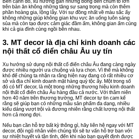
Bên cạnh đó, xu hướng gắn những bóng đèn chùm to lớn
trên bàn ăn không những tăng sự sang trọng mà còn thêm
phần hoàng gia, lộng lẫy. Với sự đồng nhất về màu sắc ấy
không những giúp không gian khu vực ăn uống luôn sáng
sủa mà còn tạo được cảm giác đầm ấm, không gian ấm cúng
khi cả gia đình cùng ngồi bên nhau.
3. MT decor là địa chỉ kinh doanh các
nội thất cổ điển châu Âu uy tín
Xu hướng sử dụng nội thất cổ điển châu Âu đang càng ngày
được nhiều người ưa chuộng và lựa chọn. Vì thế mà không
khó để chúng ta nhận ra rằng hiện nay đang có rất nhiều cơ
sở và địa chỉ kinh doanh mặt hàng quý tộc ấy. Một trong số
đó có MT decor, là một trong những thương hiệu kinh doanh
nội thất cổ điển châu Âu hàng đầu cả nước. Với thâm niên
hơn 40 năm trên thương trường, MT decor tự tin cam kể
rằng sẽ giúp bạn có những mẫu sản phẩm đa dạng, nhiều
kiểu dáng vượt trội và đương nhiên rằng chất lượng nội thất
hơn cả mong đợi.
Nếu bạn cần hỗ trợ bất kỳ thông gì, hãy liên hệ ngay với MT
decor, đội ngũ nhân viên chúng tôi sẽ tư vấn hỗ trợ bạn với
sự nhiệt huyết và tận tình, đến khi nào bạn quyết định được