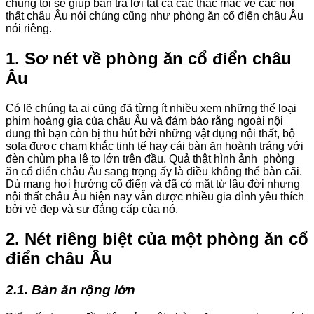
chúng tôi sẽ giúp bạn trả lời tất cả các thắc mắc về các nội
thất châu Âu nói chúng cũng như phòng ăn cổ điển châu Âu
nói riêng.
1. Sơ nét về phòng ăn cổ điển châu
Âu
Có lẽ chúng ta ai cũng đã từng ít nhiều xem những thể loại
phim hoàng gia của châu Âu và đảm bảo rằng ngoài nội
dung thì bạn còn bị thu hút bởi những vật dụng nội thất, bộ
sofa được chạm khắc tinh tế hay cái bàn ăn hoành tráng với
đèn chùm pha lê to lớn trên đầu. Quả thật hình ảnh phòng
ăn cổ điển châu Âu sang trọng ấy là điều không thể bàn cãi.
Dù mang hơi hướng cổ điển và đã có mặt từ lâu đời nhưng
nội thất châu Âu hiện nay vẫn được nhiều gia đình yêu thích
bởi vẻ đẹp và sự đẳng cấp của nó.
2. Nét riêng biệt của một phòng ăn cổ
điển châu Âu
2.1. Bàn ăn rộng lớn