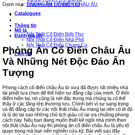
Danh mục:
PHÒNG ĂN CỔ ĐIỂN CHÂU ÂU
SẢN PHẨM TRANG TRÍ
Catalogues
Thông tin
Mô tả
Nội Thất Cổ Điển Biệt Thự
Đánh giá (0)
Nội Thất Cổ Điển Nhà Phố
Nội Thất Cổ Điển Chung Cư
Phòng Ăn Cổ Điển Châu Âu
Liên hệ
Và Những Nét Độc Đáo Ấn
Tượng
Phong cách cổ điển châu Âu từ xưa đã được rất nhiều nhà
tài phiệt lựa chọn để thể hiện sự đẳng cấp của mình. Ở thời
điểm hiện tại, nó cũng là nét đặc trưng mà chúng ta có thể
thấy ở các tầng lớp thượng lưu. Chính bởi vì sự sang trọng
và độ đẳng cấp từ các nội thất châu Âu mang lại nên có lẽ đó
là lý do tại sao những chủ tịch giàu có lại ưa chuộng phong
cách này. Nếu bạn đang muốn thiết kế ngôi nhà mình theo
nội thất châu Âu này thì phòng ăn cổ điển châu Âu là yếu tố
quan trọng mà bạn nên nghiên cứu kỹ. Bài viết sau đây