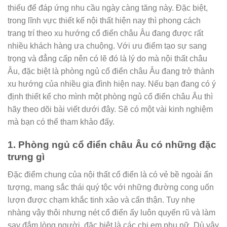
thiếu để đáp ứng nhu cầu ngày càng tăng này. Đặc biệt,
trong lĩnh vực thiết kế nội thất hiện nay thì phong cách
trang trí theo xu hướng cổ điển châu Âu đang được rất
nhiều khách hàng ưa chuộng. Với ưu điểm tạo sự sang
trọng và đẳng cấp nên có lẽ đó là lý do mà nội thất châu
Âu, đặc biệt là phòng ngủ cổ điển châu Âu đang trở thành
xu hướng của nhiều gia đình hiện nay. Nếu bạn đang có ý
định thiết kế cho mình một phòng ngủ cổ điển châu Âu thì
hãy theo dõi bài viết dưới đây. Sẽ có một vài kinh nghiệm
mà bạn có thể tham khảo đấy.
1. Phòng ngủ cổ điển châu Âu có những đặc
trưng gì
Đặc điểm chung của nội thất cổ điển là có vẻ bề ngoài ấn
tượng, mang sắc thái quý tộc với những đường cong uốn
lượn được chạm khắc tinh xảo và cẩn thận. Tuy nhẹ
nhàng vậy thôi nhưng nét cổ điển ấy luôn quyến rũ và làm
say đắm lòng người, đặc biệt là các chị em phụ nữ. Dù vậy