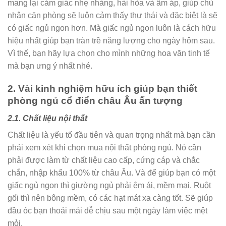
mang lại cảm giác nhẹ nhàng, hài hòa và ấm áp, giúp chủ
nhân căn phòng sẽ luôn cảm thấy thư thái và đặc biệt là sẽ
có giấc ngủ ngon hơn. Mà giấc ngủ ngon luôn là cách hữu
hiệu nhất giúp bạn tràn trề năng lượng cho ngày hôm sau.
Vì thế, bạn hãy lựa chọn cho mình những hoa văn tinh tế
mà bạn ưng ý nhất nhé.
2. Vài kinh nghiệm hữu ích giúp bạn thiết
phòng ngủ cổ điển châu Âu ấn tượng
2.1. Chất liệu nội thất
Chất liệu là yếu tố đầu tiên và quan trọng nhất mà bạn cần
phải xem xét khi chọn mua nội thất phòng ngủ. Nó cần
phải được làm từ chất liệu cao cấp, cứng cáp và chắc
chắn, nhập khẩu 100% từ châu Âu. Và để giúp bạn có một
giấc ngủ ngon thì giường ngủ phải êm ái, mềm mại. Ruột
gối thì nên bông mềm, có các hạt mát xa càng tốt. Sẽ giúp
đầu óc bạn thoải mái dễ chịu sau một ngày làm việc mệt
mỏi.