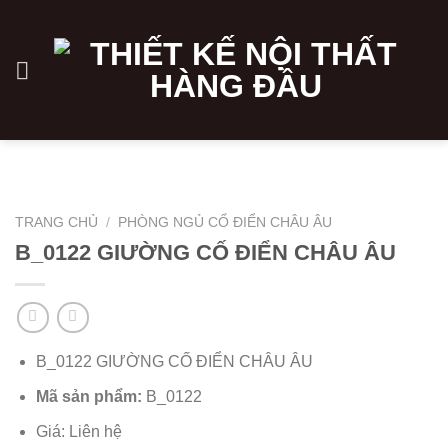
Skip
to
content
TRANG CHỦ
/
PHÒNG NGỦ CỔ ĐIỂN CHÂU ÂU
B_0122 GIƯỜNG CỐ ĐIỂN CHÂU ÂU
B_0122 GIƯỜNG CỐ ĐIỂN CHÂU ÂU
Mã sản phẩm:
B_0122
Giá: Liên hệ