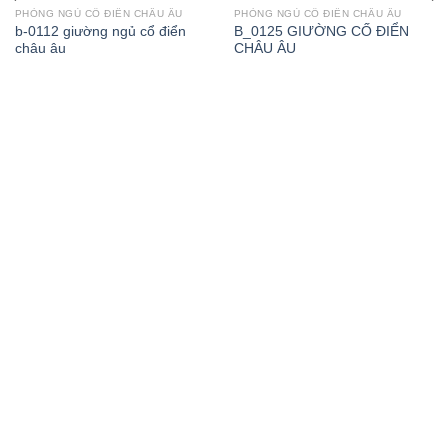
PHÒNG NGỦ CỔ ĐIỂN CHÂU ÂU
PHÒNG NGỦ CỔ ĐIỂN CHÂU ÂU
b-0112 giường ngủ cổ điển
B_0125 GIƯỜNG CỐ ĐIỂN
châu âu
CHÂU ÂU