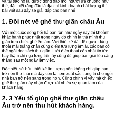
và tại sao nó lại được đông đảo mọi người ưa chuộng như
thế, đặc biệt rằng đâu là địa chỉ kinh doanh chất lượng thì
bài viết sau đây sẽ giải đáp cho bạn nhé
1. Đôi nét về ghế thư giãn châu Âu
Với một cuộc sống hối hả bận rộn như ngày nay thì khoảnh
khắc hạnh phúc nhất trong ngày đó chính là thả mình thư
giãn trên chiếc ghế êm ấm. Với thiết kế dài để người dùng
thoải mái thẳng chân cùng điểm tựa lưng êm ái, các bạn có
thể ngồi đọc sách thư giãn, lướt điện thoại cập nhật tin tức
hay thậm chí ngả lưng trên ấy cũng đủ giúp bạn giải tỏa căng
thẳng sau một ngày làm việc.
Đặc biệt, sở hữu thiết kế ấn tượng nên không chỉ giúp bạn
trở nên thư thái mà đây còn là item xuất sắc trang trí cho ngôi
nhà bạn trở nên sang trọng hơn. Cũng chính vì vậy mà chiếc
ghế thư giãn này nhận được rất nhiều sự quan tâm của
khách hàng.
2. 3 Yếu tố giúp ghế thư giãn châu
Âu trở nên thu hút khách hàng.