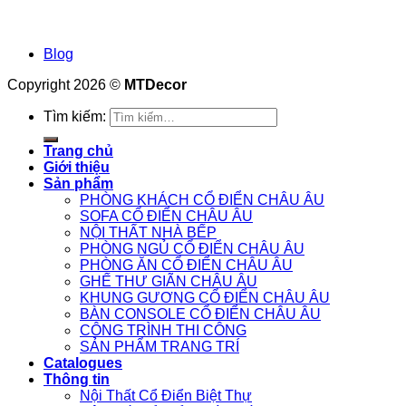
Blog
Copyright 2026 ©
MTDecor
Tìm kiếm:
Trang chủ
Giới thiệu
Sản phẩm
PHÒNG KHÁCH CỔ ĐIỂN CHÂU ÂU
SOFA CỔ ĐIỂN CHÂU ÂU
NỘI THẤT NHÀ BẾP
PHÒNG NGỦ CỔ ĐIỂN CHÂU ÂU
PHÒNG ĂN CỔ ĐIỂN CHÂU ÂU
GHẾ THƯ GIÃN CHÂU ÂU
KHUNG GƯƠNG CỔ ĐIỂN CHÂU ÂU
BÀN CONSOLE CỔ ĐIỂN CHÂU ÂU
CÔNG TRÌNH THI CÔNG
SẢN PHẨM TRANG TRÍ
Catalogues
Thông tin
Nội Thất Cổ Điển Biệt Thự