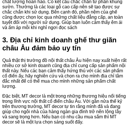
chất lượng hoàn hảo. Có kết cấu chắc chắn từ phần khung
sườn. Thường là các loại gỗ cao cấp nên sẽ tạo được sự
chắc chắn khi sử dụng. Bên cạnh đó, phần nệm của ghế
cũng được chọn lọc qua những chất liệu đẳng cấp, an toàn
tuyệt đối với người sử dụng. Giúp bạn luôn cảm thấy êm ái
và ấm áp mỗi khi nghỉ ngơi đọc sách
3. Địa chỉ kinh doanh ghế thư giãn
châu Âu đảm bảo uy tín
Quả thật thị trường đồ nội thất châu Âu hiện nay xuất hiện rất
nhiều cơ sở kinh doanh cũng địa chỉ cung cấp sản phẩm nội
thất này. Nếu các bạn cảm thấy hứng thú với các sản phẩm
cổ điển ấy, hãy nghiên cứu và chọn ra cho mình địa chỉ tâm
đắc nhất để có thể mua cho mình những sản phẩm chất
lượng.
Đặc biệt, MT decor là một trong những thương hiệu nổi tiếng
trong lĩnh vực nội thất cổ điển châu Âu. Với gần nửa thế kỷ
trên thương trường, MT decor tự tin rằng mình đã và đang
giúp cho ngôi nhà của hàng ngàn gia đình trở nên lộng lẫy
và sang trọng hơn. Nếu bạn có nhu cầu mua sắm thì MT
decor sẽ là một lựa chọn sáng suốt đấy.