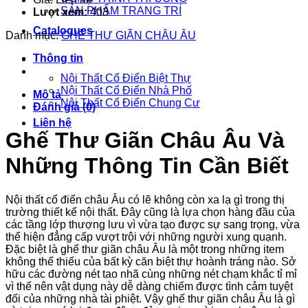
SẢN PHẨM TRANG TRÍ
Lượt xem:
403
Catalogues
Danh mục:
GHẾ THƯ GIÃN CHÂU ÂU
Thông tin
Nội Thất Cổ Điển Biệt Thự
Nội Thất Cổ Điển Nhà Phố
Mô tả
Nội Thất Cổ Điển Chung Cư
Đánh giá (0)
Liên hệ
Ghế Thư Giãn Châu Âu Và
Những Thông Tin Cần Biết
Nội thất cổ điển châu Âu có lẽ không còn xa lạ gì trong thị
trường thiết kế nội thất. Đây cũng là lựa chọn hàng đầu của
các tầng lớp thượng lưu vì vừa tạo được sự sang trọng, vừa
thể hiện đẳng cấp vượt trội với những người xung quạnh.
Đặc biệt là ghế thư giãn châu Âu là một trong những item
không thể thiếu của bất kỳ căn biệt thự hoành tráng nào. Sở
hữu các đường nét tao nhã cùng những nét chạm khắc tỉ mỉ
vì thế nên vật dụng này dễ dàng chiếm được tình cảm tuyệt
đối của những nhà tài phiệt. Vậy ghế thư giãn châu Âu là gì