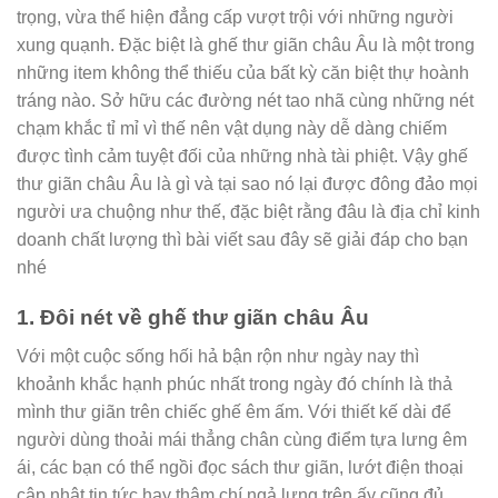
trọng, vừa thể hiện đẳng cấp vượt trội với những người
xung quạnh. Đặc biệt là ghế thư giãn châu Âu là một trong
những item không thể thiếu của bất kỳ căn biệt thự hoành
tráng nào. Sở hữu các đường nét tao nhã cùng những nét
chạm khắc tỉ mỉ vì thế nên vật dụng này dễ dàng chiếm
được tình cảm tuyệt đối của những nhà tài phiệt. Vậy ghế
thư giãn châu Âu là gì và tại sao nó lại được đông đảo mọi
người ưa chuộng như thế, đặc biệt rằng đâu là địa chỉ kinh
doanh chất lượng thì bài viết sau đây sẽ giải đáp cho bạn
nhé
1. Đôi nét về ghế thư giãn châu Âu
Với một cuộc sống hối hả bận rộn như ngày nay thì
khoảnh khắc hạnh phúc nhất trong ngày đó chính là thả
mình thư giãn trên chiếc ghế êm ấm. Với thiết kế dài để
người dùng thoải mái thẳng chân cùng điểm tựa lưng êm
ái, các bạn có thể ngồi đọc sách thư giãn, lướt điện thoại
cập nhật tin tức hay thậm chí ngả lưng trên ấy cũng đủ