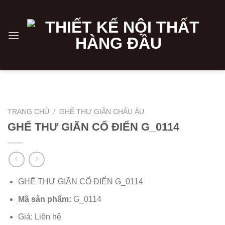
Skip
to
content
TRANG CHỦ
/
GHẾ THƯ GIÃN CHÂU ÂU
GHẾ THƯ GIÃN CỔ ĐIỂN G_0114
GHẾ THƯ GIÃN CỔ ĐIỂN G_0114
Mã sản phẩm:
G_0114
Giá: Liên hệ