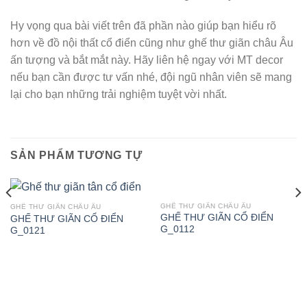
Hy vọng qua bài viết trên đã phần nào giúp bạn hiểu rõ
hơn về đồ nội thất cổ điển cũng như ghế thư giãn châu Âu
ấn tượng và bắt mắt này. Hãy liên hệ ngay với MT decor
nếu bạn cần được tư vấn nhé, đội ngũ nhân viên sẽ mang
lại cho bạn những trải nghiệm tuyệt vời nhất.
SẢN PHẨM TƯƠNG TỰ
GHẾ THƯ GIÃN CHÂU ÂU
GHẾ THƯ GIÃN CHÂU ÂU
GHẾ THƯ GIÃN CỔ ĐIỂN
GHẾ THƯ GIÃN CỔ ĐIỂN
G_0112
G_0121