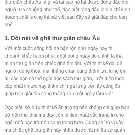
thư giãn châu Âu là gì và tại sao nó lại được đông đảo mọi
người ưa chuộng như thế, đặc biệt rằng đâu là địa chỉ kinh
doanh chất lượng thì bài viết sau đây sẽ giải đáp cho bạn
nhé
1. Đôi nét về ghế thư giãn châu Âu
Với một cuộc sống hối hả bận rộn như ngày nay thì
khoảnh khắc hạnh phúc nhất trong ngày đó chính là thả
mình thư giãn trên chiếc ghế êm ấm. Với thiết kế dài để
người dùng thoải mái thẳng chân cùng điểm tựa lưng êm
ái, các bạn có thể ngồi đọc sách thư giãn, lướt điện thoại
cập nhật tin tức hay thậm chí ngả lưng trên ấy cũng đủ
giúp bạn giải tỏa căng thẳng sau một ngày làm việc.
Đặc biệt, sở hữu thiết kế ấn tượng nên không chỉ giúp bạn
trở nên thư thái mà đây còn là item xuất sắc trang trí cho
ngôi nhà bạn trở nên sang trọng hơn. Cũng chính vì vậy
mà chiếc ghế thư giãn này nhận được rất nhiều sự quan