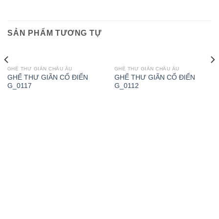
SẢN PHẨM TƯƠNG TỰ
GHẾ THƯ GIÃN CHÂU ÂU
GHẾ THƯ GIÃN CHÂU ÂU
GHẾ THƯ GIÃN CỔ ĐIỂN
GHẾ THƯ GIÃN CỔ ĐIỂN
G_0117
G_0112