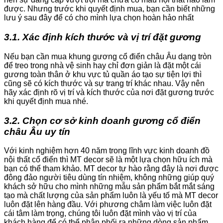
được. Nhưng trước khi quyết định mua, bạn cần biết những
lưu ý sau đây để có cho mình lựa chọn hoàn hảo nhất
3.1. Xác định kích thước và vị trí đặt gương
Nếu bạn cần mua khung gương cổ điển châu Âu dạng tròn
để treo trong nhà vệ sinh hay chỉ đơn giản là đặt một cái
gương toàn thân ở khu vực tủ quần áo tạo sự tiện lợi thì
cũng sẽ có kích thước và sự trang trí khác nhau. Vậy nên
hãy xác định rõ vị trí và kích thước của nơi đặt gương trước
khi quyết định mua nhé.
3.2. Chọn cơ sở kinh doanh gương cổ điển
châu Âu uy tín
Với kinh nghiệm hơn 40 năm trong lĩnh vực kinh doanh đồ
nội thất cổ điển thì MT decor sẽ là một lựa chọn hữu ích mà
bạn có thể tham khảo. MT decor tự hào rằng đây là nơi được
đông đảo người tiêu dùng tín nhiệm, không những giúp quý
khách sở hữu cho mình những mẫu sản phẩm bắt mắt sáng
tạo mà chất lượng của sản phẩm luôn là yếu tố mà MT decor
luôn đặt lên hàng đầu. Với phương châm làm việc luôn đặt
cái tâm làm trọng, chúng tôi luôn đặt mình vào vị trí của
khách hàng để có thể phân phối ra những dòng sản phẩm