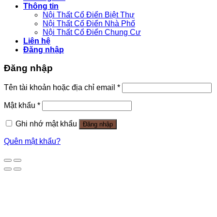
Thông tin
Nội Thất Cổ Điển Biệt Thự
Nội Thất Cổ Điển Nhà Phố
Nội Thất Cổ Điển Chung Cư
Liên hệ
Đăng nhập
Đăng nhập
Tên tài khoản hoặc địa chỉ email
*
Mật khẩu
*
Ghi nhớ mật khẩu
Đăng nhập
Quên mật khẩu?