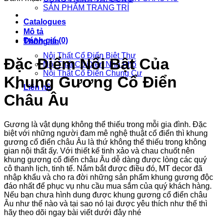
SẢN PHẨM TRANG TRÍ
Catalogues
Mô tả
Đánh giá (0)
Thông tin
Nội Thất Cổ Điển Biệt Thự
Đặc Điểm Nổi Bật Của
Nội Thất Cổ Điển Nhà Phố
Nội Thất Cổ Điển Chung Cư
Khung Gương Cổ Điển
Liên hệ
Châu Âu
Gương là vật dụng không thể thiếu trong mỗi gia đình. Đặc
biệt với những người đam mê nghệ thuật cổ điển thì khung
gương cổ điển châu Âu là thứ không thể thiếu trong không
gian nội thất ấy. Với thiết kế tinh xảo và chau chuốt nên
khung gương cổ điển châu Âu dễ dàng được lòng các quý
cô thanh lịch, tinh tế. Nắm bắt được điều đó, MT decor đã
nhập khẩu và cho ra đời những sản phẩm khung gương độc
đáo nhất để phục vụ nhu cầu mua sắm của quý khách hàng.
Nếu bạn chưa hình dung được khung gương cổ điển châu
Âu như thế nào và tại sao nó lại được yêu thích như thế thì
hãy theo dõi ngay bài viết dưới đây nhé