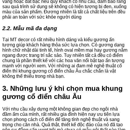
vàng hoặc dát bạc nếu quý khách có nhu cầu, đảm bảo rằng
sau quá trình sử dụng sẽ không có hiện tượng bị đen, xuống
màu của sản phẩm. Đương nhiên là tất cả chất liệu trên đều
phải an toàn với sức khỏe người dùng
2.2. Mẫu mã đa dạng
Tại MT decor có rất nhiều hình dáng và kiểu gương ấn
tượng giúp khách hàng thỏa sức lựa chọn. Có gương dạng
hình chữ nhật dài tinh tế, hình oval mềm mại hay gương nằm
ngang được trang trí sắc sảo. Tuy nhiên tất cả đều có điểm
chung là phần thiết kế với các hoa văn nổi bật tạo ấn tượng
mạnh với người xem. Với những ai đam mê nghệ thuật cổ
điển thì khung gương cổ điển châu Âu chắc chắn là vật
không thể thiếu trong nhà bạn.
3. Những lưu ý khi chọn mua khung
gương cổ điển châu Âu
Với nhu cầu xây dựng một không gian đẹp cho ngôi nhà
đầm ấm của mình, rất nhiều gia đình hiện nay ưu tiên lựa
chọn phong cách cổ điển để tăng tính nghệ thuật và sang
trọng cho căn nhà. Quả thật, thiết kế độc đáo của nó đã tạo
nên sự đẳng cấp vượt trội mà chưa có mẫu nội thất nào làm