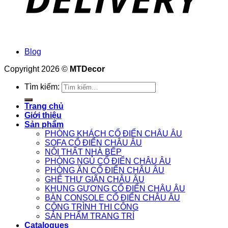
Blog
Copyright 2026 ©
MTDecor
Tìm kiếm:
Trang chủ
Giới thiệu
Sản phẩm
PHÒNG KHÁCH CỔ ĐIỂN CHÂU ÂU
SOFA CỔ ĐIỂN CHÂU ÂU
NỘI THẤT NHÀ BẾP
PHÒNG NGỦ CỔ ĐIỂN CHÂU ÂU
PHÒNG ĂN CỔ ĐIỂN CHÂU ÂU
GHẾ THƯ GIÃN CHÂU ÂU
KHUNG GƯƠNG CỔ ĐIỂN CHÂU ÂU
BÀN CONSOLE CỔ ĐIỂN CHÂU ÂU
CÔNG TRÌNH THI CÔNG
SẢN PHẨM TRANG TRÍ
Catalogues