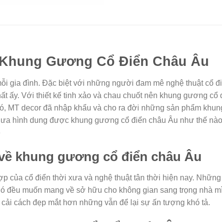
a Khung Gương Cổ Điển Châu Âu
mỗi gia đình. Đặc biệt với những người đam mê nghệ thuật cổ đ
thất ấy. Với thiết kế tinh xảo và chau chuốt nên khung gương c
u đó, MT decor đã nhập khẩu và cho ra đời những sản phẩm khu
a hình dung được khung gương cổ điển châu Âu như thế nào và
é
n về khung gương cổ điển châu Âu
ợp của cổ điển thời xưa và nghệ thuật tân thời hiện nay. Nhữ
ó đều muốn mang về sở hữu cho không gian sang trọng nhà mì
 cải cách đẹp mắt hơn những vẫn để lại sự ấn tượng khó tả.