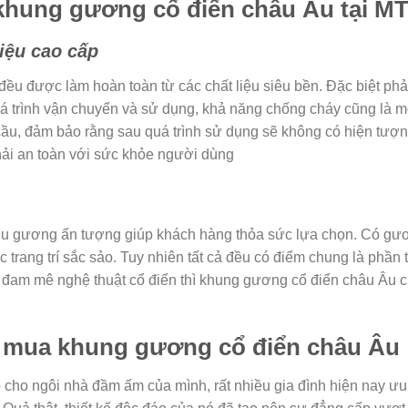
 khung gương cổ điển châu Âu tại M
liệu cao cấp
 đều được làm hoàn toàn từ các chất liệu siêu bền. Đặc biệt p
á trình vận chuyển và sử dụng, khả năng chống cháy cũng là mộ
cầu, đảm bảo rằng sau quá trình sử dụng sẽ không có hiện tượ
phải an toàn với sức khỏe người dùng
iểu gương ấn tượng giúp khách hàng thỏa sức lựa chọn. Có gươn
ng trí sắc sảo. Tuy nhiên tất cả đều có điểm chung là phần th
am mê nghệ thuật cổ điển thì khung gương cổ điển châu Âu chắ
n mua khung gương cổ điển châu Âu
cho ngôi nhà đầm ấm của mình, rất nhiều gia đình hiện nay ưu 