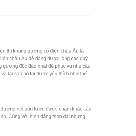
iển thì khung gương cổ điển châu Âu là
ổ điển châu Âu dễ dàng được lòng các quý
ng gương độc đáo nhất để phục vụ nhu cầu
 tại sao nó lại được yêu thích như thế
ng đường nét uốn lượn được chạm khắc cẩn
nh. Cũng với hình dáng thon dài nhưng