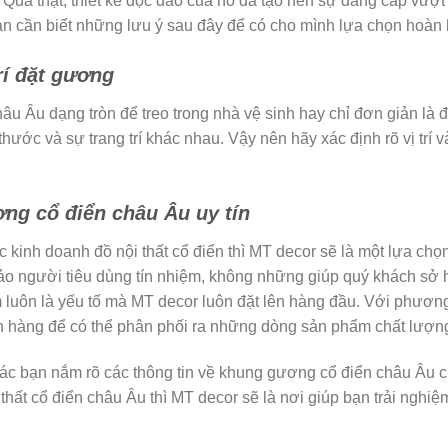
. Quả thật, thiết kế độc đáo của nó đã tạo nên sự đẳng cấp vượt
n cần biết những lưu ý sau đây để có cho mình lựa chọn hoàn
trí đặt gương
 Âu dạng tròn để treo trong nhà vệ sinh hay chỉ đơn giản là đ
 thước và sự trang trí khác nhau. Vậy nên hãy xác định rõ vị trí
ng cổ điển châu Âu uy tín
 kinh doanh đồ nội thất cổ điển thì MT decor sẽ là một lựa ch
đảo người tiêu dùng tín nhiệm, không những giúp quý khách s
luôn là yếu tố mà MT decor luôn đặt lên hàng đầu. Với phương 
ách hàng để có thể phân phối ra những dòng sản phẩm chất lượn
 các bạn nắm rõ các thông tin về khung gương cổ điển châu Âu c
thất cổ điển châu Âu thì MT decor sẽ là nơi giúp bạn trải ngh