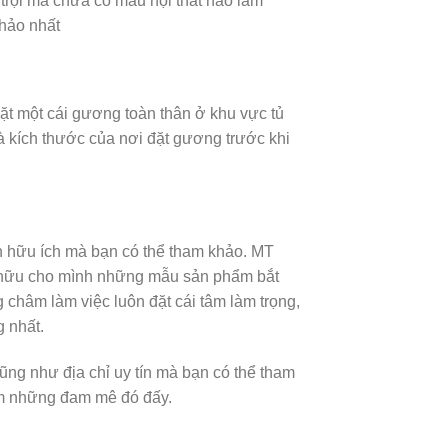
 trội mà chưa có mẫu nội thất nào làm
 hảo nhất
ặt một cái gương toàn thân ở khu vực tủ
 và kích thước của nơi đặt gương trước khi
ọn hữu ích mà bạn có thể tham khảo. MT
ở hữu cho mình những mẫu sản phẩm bắt
châm làm việc luôn đặt cái tâm làm trọng,
g nhất.
ũng như địa chỉ uy tín mà bạn có thể tham
iệm những đam mê đó đấy.