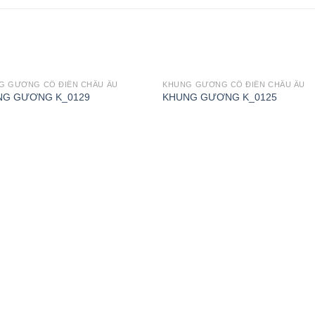
G GƯƠNG CỔ ĐIỂN CHÂU ÂU
KHUNG GƯƠNG CỔ ĐIỂN CHÂU ÂU
NG GƯƠNG K_0129
KHUNG GƯƠNG K_0125