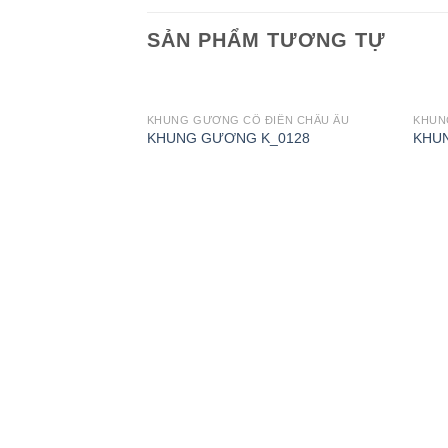
SẢN PHẨM TƯƠNG TỰ
ĐIỂN CHÂU ÂU
KHUNG GƯƠNG CỔ ĐIỂN CHÂU ÂU
KHUN
-0132
KHUNG GƯƠNG K_0128
KHU