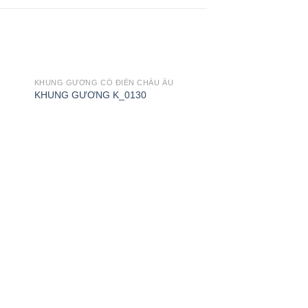
KHUNG GƯƠNG CỔ ĐIỂN CHÂU ÂU
KHUNG GƯƠNG K_0130