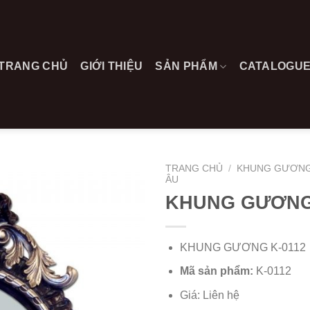
TRANG CHỦ
GIỚI THIỆU
SẢN PHẨM
CATALOGU
TRANG CHỦ
/
KHUNG GƯƠNG
ÂU
KHUNG GƯƠNG
KHUNG GƯƠNG K-0112
Mã sản phẩm:
K-0112
Giá: Liên hệ