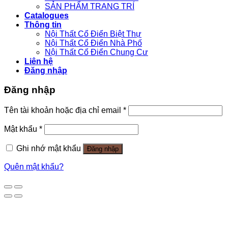
SẢN PHẨM TRANG TRÍ
Catalogues
Thông tin
Nội Thất Cổ Điển Biệt Thự
Nội Thất Cổ Điển Nhà Phố
Nội Thất Cổ Điển Chung Cư
Liên hệ
Đăng nhập
Đăng nhập
Tên tài khoản hoặc địa chỉ email
*
Mật khẩu
*
Ghi nhớ mật khẩu
Đăng nhập
Quên mật khẩu?