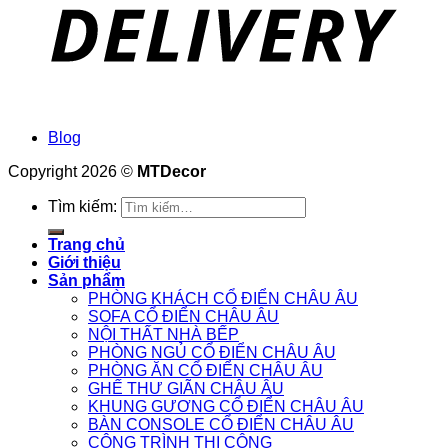
Blog
Copyright 2026 ©
MTDecor
Tìm kiếm:
Trang chủ
Giới thiệu
Sản phẩm
PHÒNG KHÁCH CỔ ĐIỂN CHÂU ÂU
SOFA CỔ ĐIỂN CHÂU ÂU
NỘI THẤT NHÀ BẾP
PHÒNG NGỦ CỔ ĐIỂN CHÂU ÂU
PHÒNG ĂN CỔ ĐIỂN CHÂU ÂU
GHẾ THƯ GIÃN CHÂU ÂU
KHUNG GƯƠNG CỔ ĐIỂN CHÂU ÂU
BÀN CONSOLE CỔ ĐIỂN CHÂU ÂU
CÔNG TRÌNH THI CÔNG