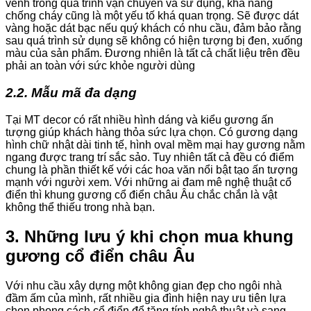
vênh trong quá trình vận chuyển và sử dụng, khả năng
chống cháy cũng là một yếu tố khá quan trọng. Sẽ được dát
vàng hoặc dát bạc nếu quý khách có nhu cầu, đảm bảo rằng
sau quá trình sử dụng sẽ không có hiện tượng bị đen, xuống
màu của sản phẩm. Đương nhiên là tất cả chất liệu trên đều
phải an toàn với sức khỏe người dùng
2.2. Mẫu mã đa dạng
Tại MT decor có rất nhiều hình dáng và kiểu gương ấn
tượng giúp khách hàng thỏa sức lựa chọn. Có gương dạng
hình chữ nhật dài tinh tế, hình oval mềm mại hay gương nằm
ngang được trang trí sắc sảo. Tuy nhiên tất cả đều có điểm
chung là phần thiết kế với các hoa văn nổi bật tạo ấn tượng
mạnh với người xem. Với những ai đam mê nghệ thuật cổ
điển thì khung gương cổ điển châu Âu chắc chắn là vật
không thể thiếu trong nhà bạn.
3. Những lưu ý khi chọn mua khung
gương cổ điển châu Âu
Với nhu cầu xây dựng một không gian đẹp cho ngôi nhà
đầm ấm của mình, rất nhiều gia đình hiện nay ưu tiên lựa
chọn phong cách cổ điển để tăng tính nghệ thuật và sang