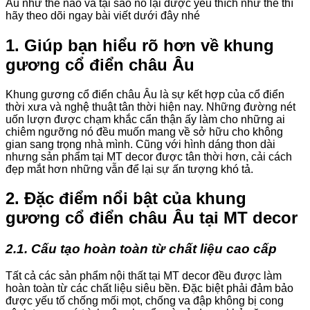
Âu như thế nào và tại sao nó lại được yêu thích như thế thì
hãy theo dõi ngay bài viết dưới đây nhé
1. Giúp bạn hiểu rõ hơn về khung
gương cổ điển châu Âu
Khung gương cổ điển châu Âu là sự kết hợp của cổ điển
thời xưa và nghệ thuật tân thời hiện nay. Những đường nét
uốn lượn được chạm khắc cẩn thận ấy làm cho những ai
chiêm ngưỡng nó đều muốn mang về sở hữu cho không
gian sang trọng nhà mình. Cũng với hình dáng thon dài
nhưng sản phẩm tại MT decor được tân thời hơn, cải cách
đẹp mắt hơn những vẫn để lại sự ấn tượng khó tả.
2. Đặc điểm nổi bật của khung
gương cổ điển châu Âu tại MT decor
2.1. Cấu tạo hoàn toàn từ chất liệu cao cấp
Tất cả các sản phẩm nội thất tại MT decor đều được làm
hoàn toàn từ các chất liệu siêu bền. Đặc biệt phải đảm bảo
được yếu tố chống mối mọt, chống va đập không bị cong