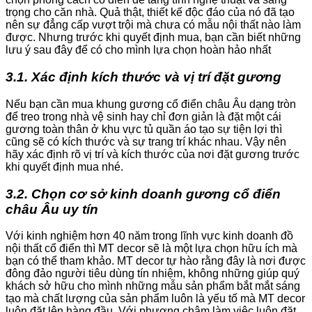
trọng cho căn nhà. Quả thật, thiết kế độc đáo của nó đã tạo
nên sự đẳng cấp vượt trội mà chưa có mẫu nội thất nào làm
được. Nhưng trước khi quyết định mua, bạn cần biết những
lưu ý sau đây để có cho mình lựa chọn hoàn hảo nhất
3.1. Xác định kích thước và vị trí đặt gương
Nếu bạn cần mua khung gương cổ điển châu Âu dạng tròn
để treo trong nhà vệ sinh hay chỉ đơn giản là đặt một cái
gương toàn thân ở khu vực tủ quần áo tạo sự tiện lợi thì
cũng sẽ có kích thước và sự trang trí khác nhau. Vậy nên
hãy xác định rõ vị trí và kích thước của nơi đặt gương trước
khi quyết định mua nhé.
3.2. Chọn cơ sở kinh doanh gương cổ điển
châu Âu uy tín
Với kinh nghiệm hơn 40 năm trong lĩnh vực kinh doanh đồ
nội thất cổ điển thì MT decor sẽ là một lựa chọn hữu ích mà
bạn có thể tham khảo. MT decor tự hào rằng đây là nơi được
đông đảo người tiêu dùng tín nhiệm, không những giúp quý
khách sở hữu cho mình những mẫu sản phẩm bắt mắt sáng
tạo mà chất lượng của sản phẩm luôn là yếu tố mà MT decor
luôn đặt lên hàng đầu. Với phương châm làm việc luôn đặt