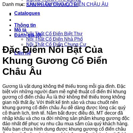
Danh mục:
KHUNG GƯƠNG CỔ ĐIỂN CHÂU ÂU
SẢN PHẨM TRANG TRÍ
Catalogues
Thông tin
Mô tả
Nội Thất Cổ Điển Biệt Thự
Đánh giá (0)
Nội Thất Cổ Điển Nhà Phố
Nội Thất Cổ Điển Chung Cư
Đăc Điểm Nổi Bật Của
Liên hệ
Khung Gương Cổ Điển
Châu Âu
Gương là vật dụng không thể thiếu trong mỗi gia đình. Đặc
biệt với những người đam mê nghệ thuật cổ điển thì khung
gương cổ điển châu Âu là thứ không thể thiếu trong không
gian nội thất ấy. Với thiết kế tinh xảo và chau chuốt nên
khung gương cổ điển châu Âu dễ dàng được lòng các quý
cô thanh lịch, tinh tế. Nắm bắt được điều đó, MT decor đã
nhập khẩu và cho ra đời những sản phẩm khung gương độc
đáo nhất để phục vụ nhu cầu mua sắm của quý khách hàng.
Nếu bạn chưa hình dung được khung gương cổ điển châu